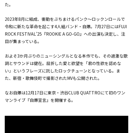
た。
2023年8月に結成、衝動をぶちまけるパンク〜ロックンロールで
令和に新たな革命を起こす4人組バンド・自爆。7月27日にはFUJI
ROCK FESTIVAL’25『ROOKIE A GO-GO』への出演も決定し、注
目が集まっている。
およそ3か月ぶりのニューシングルとなる本作でも、その過激な歌
詞とサウンドは健在。屈折した愛と欲望を「
君の性欲を認めな
い
」というフレーズに託したロックチューンとなっている。ま
た、新宿・歌舞伎町で撮影されたMVも公開された。
なお自爆は12月17日に東京・渋谷CLUB QUATTROにて初のワン
マンライブ『自爆宣言』を開催する。