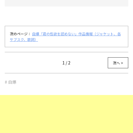
次のページ：
自爆「君の性欲を認めない」作品情報（ジャケット、各
サブスク、歌詞）
1 / 2
次へ >
# 自爆