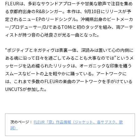
FLEURは、多彩なサウンドアプローチや甘美な歌声で注目を集め
る京都府出身のR&Bシンガー。本作は、9月10日にリリースが予
定されるニューEPのリードシングル。沖縄県出身のビートメーカ
ー/プロデューサー/DJであるTOMiと初のタッグを組み、両アーテ
ィストが持つ音の心地良さが光る一曲となった。
“ポジティブとネガティヴは表裏一体、深読みは置いて心の内側に
ある魂に沿って日々を過ごしてみることも大事なのでは”というメ
ッセージを込め綴られたリリックは、オーガニックな印象を纏う
スムースなビートの上を軽やかに踊っている。アートワークに
は、これまで多数のFLEURの楽曲のアートワークを手がけている
UNCUTSが参加した。
次のページ：
FLEUR「窓」作品情報（ジャケット、各サブスク、歌
詞）