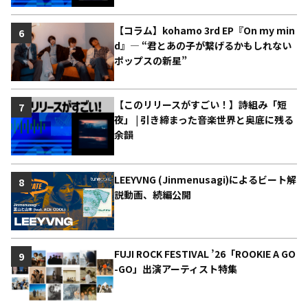
【コラム】kohamo 3rd EP『On my min
6
d』― “君とあの子が繋げるかもしれない
ポップスの新星”
【このリリースがすごい！】詩組み「短
7
夜」 | 引き締まった音楽世界と奥底に残る
余韻
LEEYVNG (Jinmenusagi)によるビート解
8
説動画、続編公開
FUJI ROCK FESTIVAL ’26「ROOKIE A GO
9
-GO」出演アーティスト特集