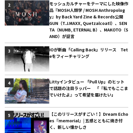
モッシュカルチャーをテーマにした映像作
2
品『MOSH人類学 / MOSH Anthropolog
y』by Back Yard Zine & Records公開
GUN（T.J.MAXX, Quetzalcoatl）、SEN
TA（NUMB, ETERNAL B）、MAKOTO（S
AND）が証言
IOが新曲「Calling Back」リリース Tet
3
eをフィーチャリング
Littyインタビュー 「Pull Up」のヒット
4
で話題の注目ラッパー 「『私でもここま
でいけたよ』って希望を届けたい」
【このリリースがすごい！】Dream Echo
5
es『memorial』| 五感とともに焼き付
く、新しい懐かしさ