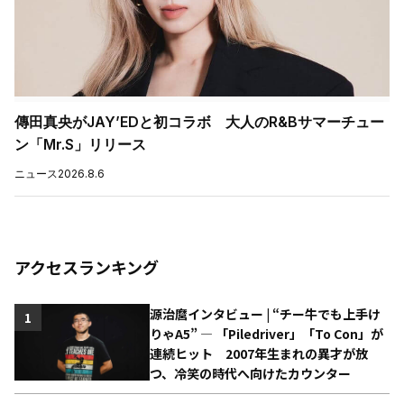
傳田真央がJAY’EDと初コラボ 大人のR&Bサマーチュー
ン「Mr.S」リリース
ニュース
2026.8.6
アクセスランキング
源治麿インタビュー | “チー牛でも上手け
1
りゃA5” ― 「Piledriver」「To Con」が
連続ヒット 2007年生まれの異才が放
つ、冷笑の時代へ向けたカウンター