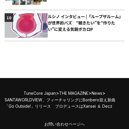
ルシノ インタビュー |「ループザルーム」
10
が世界的バズ “聴きたい”を“作りた
い”に変える気鋭ボカロP
>
>
>
TuneCore Japan
THE MAGAZINE
News
SANTAWORLDVIEW、フィーチャリングにBonbero迎え新曲
「Go Outside!」リリース プロデュースはXansei ＆ Decz
お問い合わせページへ