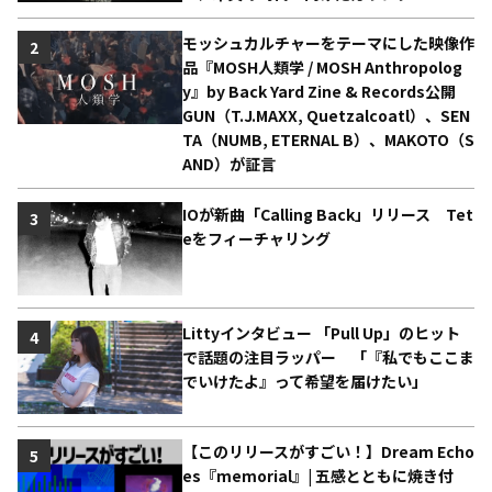
モッシュカルチャーをテーマにした映像作
2
品『MOSH人類学 / MOSH Anthropolog
y』by Back Yard Zine & Records公開
GUN（T.J.MAXX, Quetzalcoatl）、SEN
TA（NUMB, ETERNAL B）、MAKOTO（S
AND）が証言
IOが新曲「Calling Back」リリース Tet
3
eをフィーチャリング
Littyインタビュー 「Pull Up」のヒット
4
で話題の注目ラッパー 「『私でもここま
でいけたよ』って希望を届けたい」
【このリリースがすごい！】Dream Echo
5
es『memorial』| 五感とともに焼き付