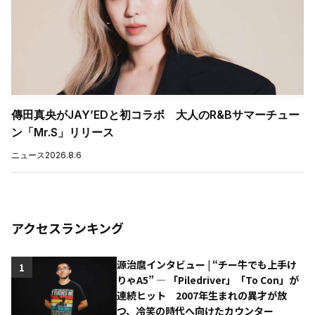
傳田真央がJAY’EDと初コラボ 大人のR&Bサマーチュー
ン「Mr.S」リリース
ニュース
2026.8.6
アクセスランキング
源治麿インタビュー | “チー牛でも上手け
1
りゃA5” ― 「Piledriver」「To Con」が
連続ヒット 2007年生まれの異才が放
つ、冷笑の時代へ向けたカウンター