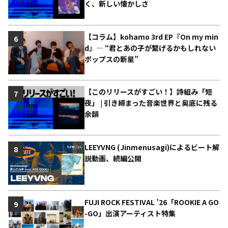
く、新しい懐かしさ
【コラム】kohamo 3rd EP『On my min
6
d』― “君とあの子が繋げるかもしれない
ポップスの新星”
【このリリースがすごい！】詩組み「短
7
夜」 | 引き締まった音楽世界と奥底に残る
余韻
LEEYVNG (Jinmenusagi)によるビート解
8
説動画、続編公開
FUJI ROCK FESTIVAL ’26「ROOKIE A GO
9
-GO」出演アーティスト特集