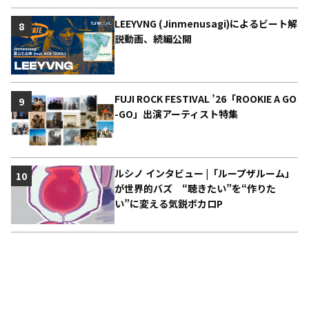
LEEYVNG (Jinmenusagi)によるビート解
8
説動画、続編公開
FUJI ROCK FESTIVAL ’26「ROOKIE A GO
9
-GO」出演アーティスト特集
ルシノ インタビュー |「ループザルーム」
10
が世界的バズ “聴きたい”を“作りた
い”に変える気鋭ボカロP