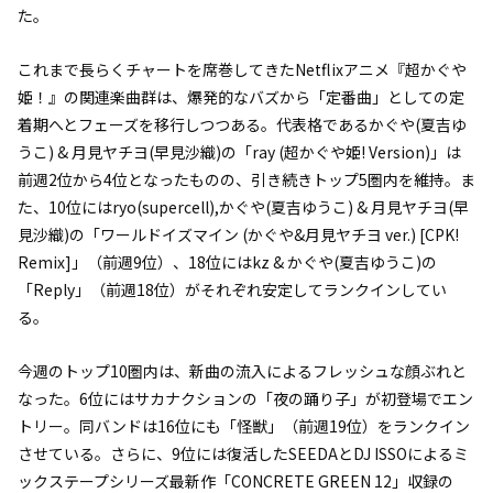
た。
これまで長らくチャートを席巻してきたNetflixアニメ『超かぐや
姫！』の関連楽曲群は、爆発的なバズから「定番曲」としての定
着期へとフェーズを移行しつつある。代表格であるかぐや(夏吉ゆ
うこ) & 月見ヤチヨ(早見沙織)の「ray (超かぐや姫! Version)」は
前週2位から4位となったものの、引き続きトップ5圏内を維持。ま
た、10位にはryo(supercell),かぐや(夏吉ゆうこ) & 月見ヤチヨ(早
見沙織)の「ワールドイズマイン (かぐや&月見ヤチヨ ver.) [CPK!
Remix]」（前週9位）、18位にはkz & かぐや(夏吉ゆうこ)の
「Reply」（前週18位）がそれぞれ安定してランクインしてい
る。
今週のトップ10圏内は、新曲の流入によるフレッシュな顔ぶれと
なった。6位にはサカナクションの「夜の踊り子」が初登場でエン
トリー。同バンドは16位にも「怪獣」（前週19位）をランクイン
させている。さらに、9位には復活したSEEDAとDJ ISSOによるミ
ックステープシリーズ最新作「CONCRETE GREEN 12」収録の