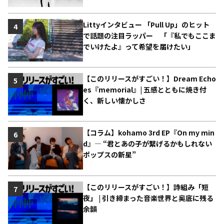
Littyインタビュー 「Pull Up」のヒット
4
で話題の注目ラッパー 「『私でもここま
でいけたよ』って希望を届けたい」
【このリリースがすごい！】Dream Echo
5
es『memorial』| 五感とともに焼き付
く、新しい懐かしさ
【コラム】kohamo 3rd EP『On my min
6
d』― “君とあの子が繋げるかもしれない
ポップスの新星”
【このリリースがすごい！】詩組み「短
7
夜」 | 引き締まった音楽世界と奥底に残る
余韻