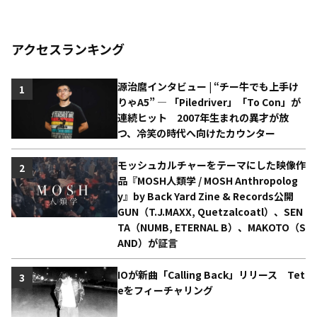
アクセスランキング
源治麿インタビュー | “チー牛でも上手け
1
りゃA5” ― 「Piledriver」「To Con」が
連続ヒット 2007年生まれの異才が放
つ、冷笑の時代へ向けたカウンター
モッシュカルチャーをテーマにした映像作
2
品『MOSH人類学 / MOSH Anthropolog
y』by Back Yard Zine & Records公開
GUN（T.J.MAXX, Quetzalcoatl）、SEN
TA（NUMB, ETERNAL B）、MAKOTO（S
AND）が証言
IOが新曲「Calling Back」リリース Tet
3
eをフィーチャリング