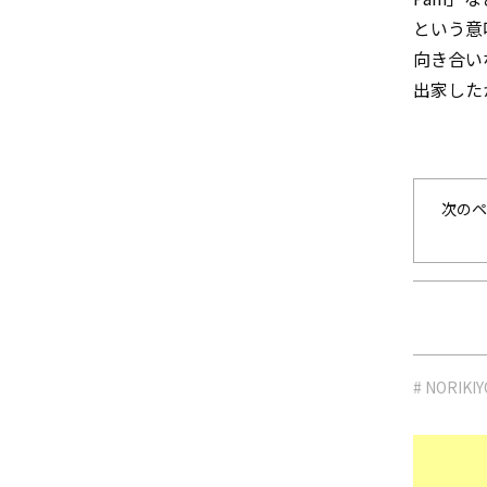
という意
向き合い
出家した
次のペ
# NORIKIY