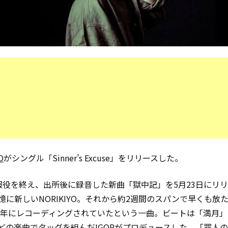
O
がシングル「Sinner’s Excuse」をリリースした。
服役を終え、出所後に録音した新曲「獄中記」を5月23日にリ
憶に新しいNORIKIYO。それから約2週間のスパンで早くも放
19年にレコーディングされていたという一曲。ビートは「満月」「
」などの楽曲でタッグを組んだIGORがプロデュースした。「罪人