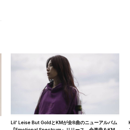
Lil’ Leise But GoldとKMが全8曲のニューアルバム
『Emotional Spectrum』リリース 全楽曲をKM