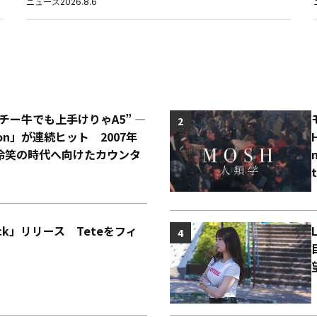
ニュース
2026.8.6
“チー牛でも上手けりゃA5” ―
2
o Con」が連続ヒット 2007年
冷笑の時代へ向けたカウンタ
Back」リリース Teteをフィ
4