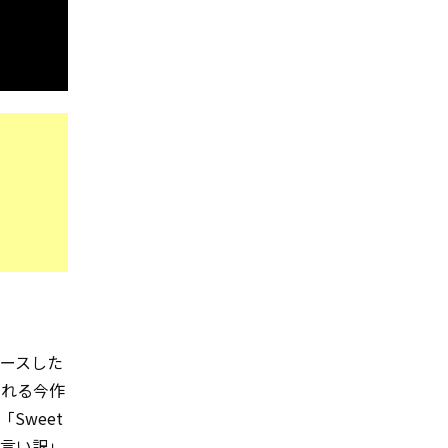
リースした
たれる今作
Sweet
の言い訳」