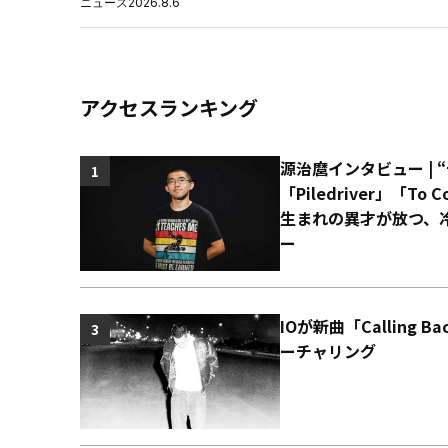
ニュース
2026.8.6
アクセスランキング
源治麿インタビュー | 
1
「Piledriver」「T
生まれの異才が放つ、
ー
IOが新曲「Calling 
3
ーチャリング