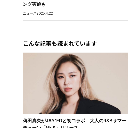
ング実施も
ニュース
2025.4.22
こんな記事も読まれています
傳田真央がJAY’EDと初コラボ 大人のR&Bサマー
チューン「Mr.S」リリース