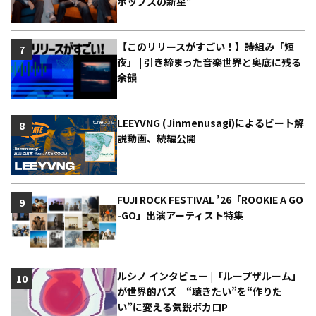
ポップスの新星”
【このリリースがすごい！】詩組み「短
7
夜」 | 引き締まった音楽世界と奥底に残る
余韻
LEEYVNG (Jinmenusagi)によるビート解
8
説動画、続編公開
FUJI ROCK FESTIVAL ’26「ROOKIE A GO
9
-GO」出演アーティスト特集
ルシノ インタビュー |「ループザルーム」
10
が世界的バズ “聴きたい”を“作りた
い”に変える気鋭ボカロP