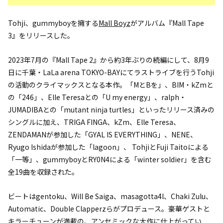
Tohji、gummyboyを擁する
Mall Boyz
がアルバム『Mall Tape
3』をリリースした。
2023年7月の『Mall Tape 2』から約3年ぶりの続編にして、8月9
日に千葉・LaLa arena TOKYO-BAYにてラストライブを行うTohji
の活動のクライマックスとなる本作。「MとBを」、BIM・kZmと
の「246」、Elle Teresaとの「U my energy」、ralph・
JUMADIBAとの「mutant ninja turtles」といったリリース済みの
シングルに加え、TRIGA FINGA、kZm、Elle Teresa、
ZENDAMANが参加した「GYAL IS EVERYTHING」、NENE、
Ryugo Ishidaが参加した「lagoon」、 TohjiとFuji Taitoによる
「一等」、gummyboyとRY0N4による「winter soldier」を含む
全19曲を収録された。
ビートはgentoku、Will Be Saiga、masagotta4l、Chaki Zulu、
Automatic、Double Clapperzらがプロデュース。豪華ゲストと
キラーチューンが満載の、アンセミックな大作に仕上がってい