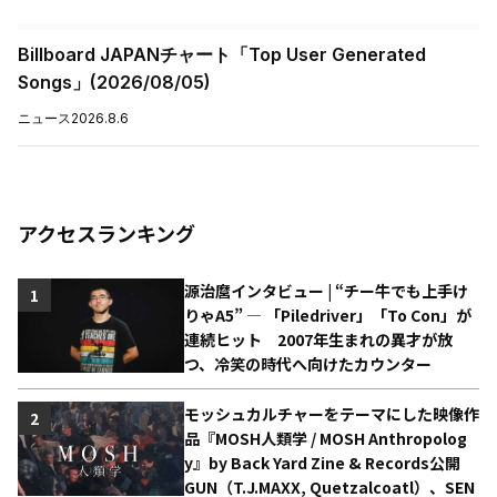
Billboard JAPANチャート「Top User Generated
Songs」(2026/08/05)
ニュース
2026.8.6
アクセスランキング
源治麿インタビュー | “チー牛でも上手け
1
りゃA5” ― 「Piledriver」「To Con」が
連続ヒット 2007年生まれの異才が放
つ、冷笑の時代へ向けたカウンター
モッシュカルチャーをテーマにした映像作
2
品『MOSH人類学 / MOSH Anthropolog
y』by Back Yard Zine & Records公開
GUN（T.J.MAXX, Quetzalcoatl）、SEN