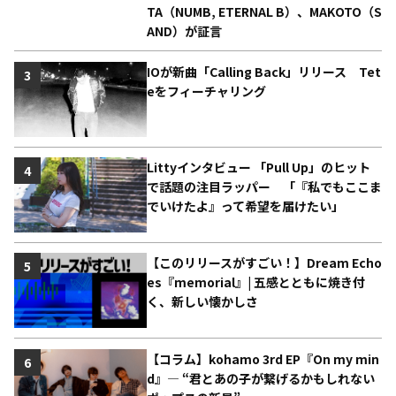
TA（NUMB, ETERNAL B）、MAKOTO（S
AND）が証言
IOが新曲「Calling Back」リリース Tet
3
eをフィーチャリング
Littyインタビュー 「Pull Up」のヒット
4
で話題の注目ラッパー 「『私でもここま
でいけたよ』って希望を届けたい」
【このリリースがすごい！】Dream Echo
5
es『memorial』| 五感とともに焼き付
く、新しい懐かしさ
【コラム】kohamo 3rd EP『On my min
6
d』― “君とあの子が繋げるかもしれない