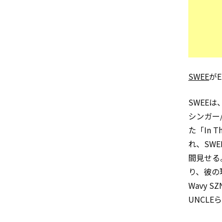
SWEE
がE
SWEEは
シンガー
た「In
れ、SW
間見せる
り、彼の
Wavy S
UNCL