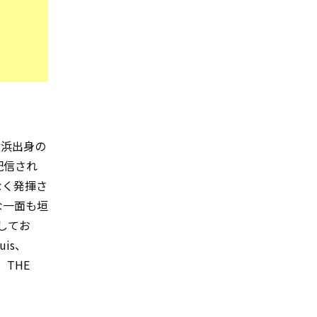
横浜出身の
配信され
なく発揮さ
な一面も垣
してお
is、
e、THE