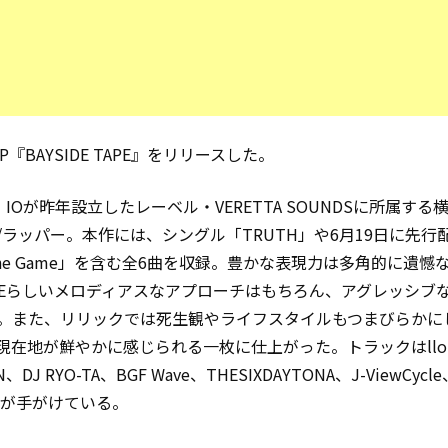
P『BAYSIDE TAPE』をリリースした。
、IOが昨年設立したレーベル・VERETTA SOUNDSに所属する
/ラッパー。本作には、シングル「TRUTH」や6月19日に先行
 The Game」を含む全6曲を収録。豊かな表現力は多角的に遺憾
EEらしいメロディアスなアプローチはもちろん、アグレッシブ
。また、リリックでは死生観やライフスタイルもつまびらかに
現在地が鮮やかに感じられる一枚に仕上がった。トラックはllou
ZN、DJ RYO-TA、BGF Wave、THESIXDAYTONA、J-ViewCycl
Eらが手がけている。