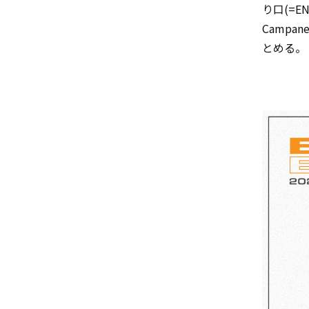
り口(=
Campan
とめる。