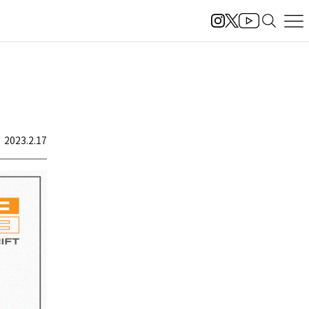
、
2023.2.17