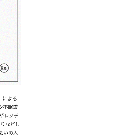
ー）による
arや不眠遊
Rがレジデ
たりなどし
会いの入