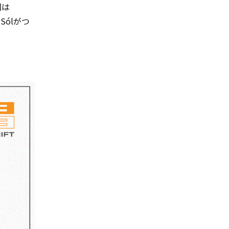
回は
 Sólがつ