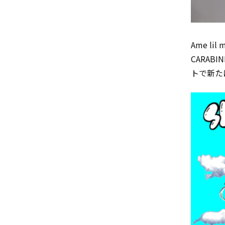
Ame li
CARAB
トで新た