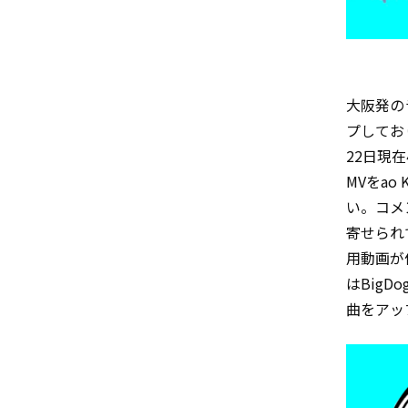
大阪発のラ
プしており、
22日現
MVをao
い。コメ
寄せられ
用動画が
はBigD
曲をアッ