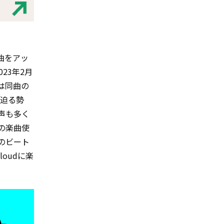
楽曲をアッ
2023年2月
は同曲の
に迫る勢
声も多く
上の楽曲使
のビート
loudに楽