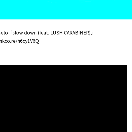
 melo「slow down (feat. LUSH CARABINER)」
linkco.re/h6cy1V6Q