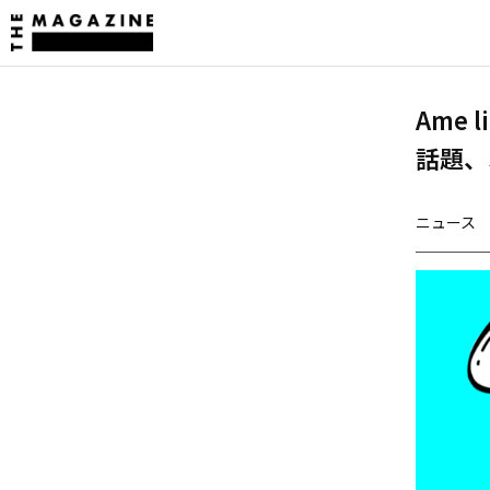
Ame l
話題、
ニュース