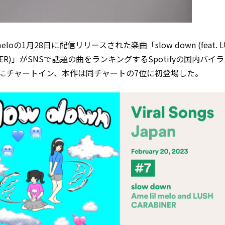
l meloの1月28日に配信リリースされた楽曲「slow down (feat. L
INER)」がSNSで話題の曲をランキングするSpotifyの国内バイ
にチャートイン、本作は同チャートの7位に初登場した。