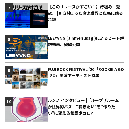
【このリリースがすごい！】詩組み「短
7
夜」 | 引き締まった音楽世界と奥底に残る
余韻
LEEYVNG (Jinmenusagi)によるビート解
8
説動画、続編公開
FUJI ROCK FESTIVAL ’26「ROOKIE A GO
9
-GO」出演アーティスト特集
ルシノ インタビュー |「ループザルーム」
10
が世界的バズ “聴きたい”を“作りた
い”に変える気鋭ボカロP