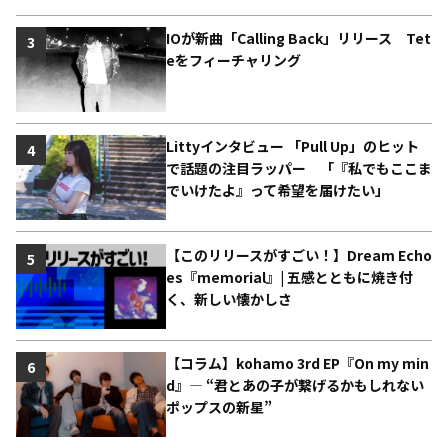
IOが新曲「Calling Back」リリース Tet
3
eをフィーチャリング
Littyインタビュー 「Pull Up」のヒット
4
で話題の注目ラッパー 「『私でもここま
でいけたよ』って希望を届けたい」
【このリリースがすごい！】Dream Echo
5
es『memorial』| 五感とともに焼き付
く、新しい懐かしさ
【コラム】kohamo 3rd EP『On my min
6
d』― “君とあの子が繋げるかもしれない
ポップスの新星”