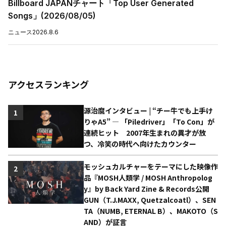
Billboard JAPANチャート「Top User Generated
Songs」(2026/08/05)
ニュース
2026.8.6
アクセスランキング
源治麿インタビュー | “チー牛でも上手け
1
りゃA5” ― 「Piledriver」「To Con」が
連続ヒット 2007年生まれの異才が放
つ、冷笑の時代へ向けたカウンター
モッシュカルチャーをテーマにした映像作
2
品『MOSH人類学 / MOSH Anthropolog
y』by Back Yard Zine & Records公開
GUN（T.J.MAXX, Quetzalcoatl）、SEN
TA（NUMB, ETERNAL B）、MAKOTO（S
AND）が証言