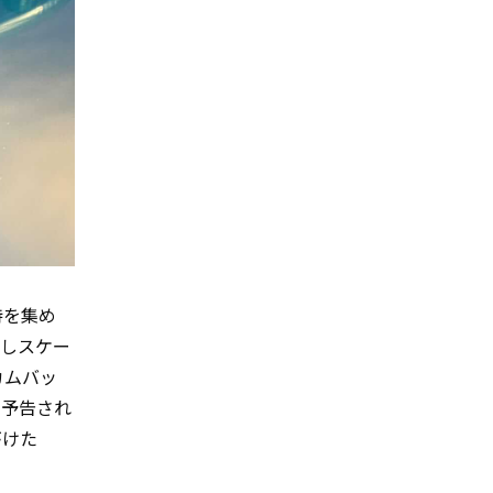
持を集め
を通しスケー
カムバッ
共に予告され
がけた