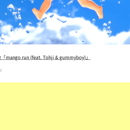
z「mango run (feat. Tohji & gummyboy)」
yz