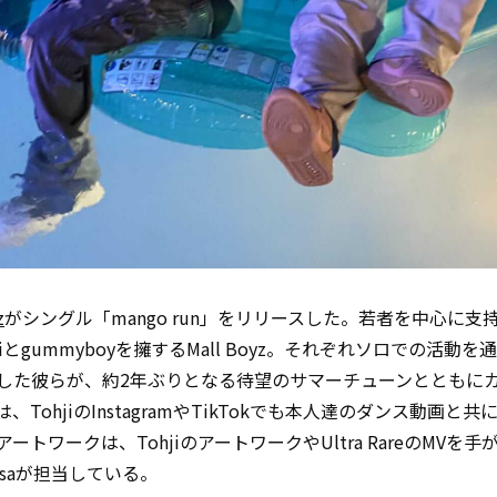
z
がシングル「mango run」をリリースした。若者を中心に支
jiとgummyboyを擁するMall Boyz。それぞれソロでの活動
した彼らが、約2年ぶりとなる待望のサマーチューンとともに
、TohjiのInstagramやTikTokでも本人達のダンス動画と
ートワークは、TohjiのアートワークやUltra RareのMVを手
l usaが担当している。