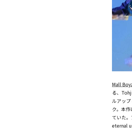
Mall Boy
る、Toh
ルアップ
ク。本作は
ていた。ア
eterna