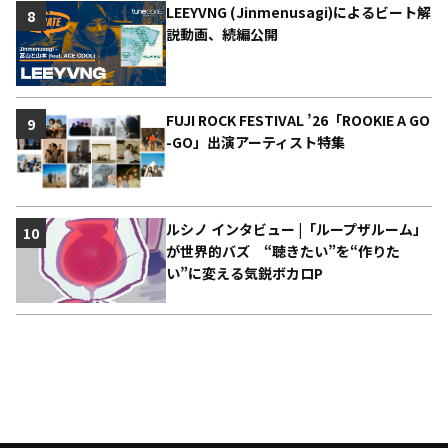
LEEYVNG (Jinmenusagi)によるビート解
8
説動画、続編公開
FUJI ROCK FESTIVAL ’26「ROOKIE A GO
9
-GO」出演アーティスト特集
ルシノ インタビュー |「ループザルーム」
10
が世界的バズ “聴きたい”を“作りた
い”に変える気鋭ボカロP