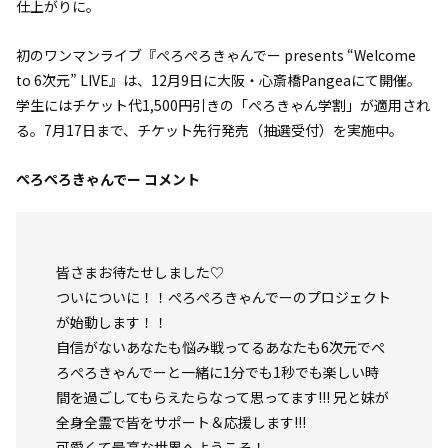
仕上がりに。
初のワンマンライブ『ぺろぺろきゃんでー presents “Welcome
to 6次元” LIVE』は、12月9日に大阪・心斎橋Pangeaにて開催。
学生にはチケット代1,500円引きの「ぺろきゃん学割」が適用され
る。7月17日まで、チケット先行発売（抽選受付）を実施中。
ぺろぺろきゃんでー コメント
皆さまお待たせしました♡
ついについに！！ぺろぺろきゃんでーのプロジェクト
が始動します！！
自信がないあなたも悩み戦ってるあなたも6次元でぺ
ろぺろきゃんでーと一緒に1分でも1秒でも楽しい時
間を過ごしてもらえたらなって思ってます!!! 兄と妹が
全身全霊で皆をサポート＆応援します!!!
可愛くて最高な世界へようこそ！