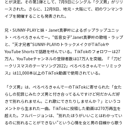
とが決定。その第1弾として、7月9日にシングル「クズ男」がリリ
ースされた。さらに、12月9日、地元・大阪にて、初のワンマンラ
イブを開催することも発表された。
兄・SUNNY-PLAYと妹・Janet真夢叶によるポップラップユニッ
ト・ぺろぺろきゃんでー。“低音女子“Janet真夢叶の歌唱・ラップ
と、“天才兄者“SUNNY-PLAYのトラックメイクがTikTokや
YouTube Shortsで話題を呼んでいる。TikTokのフォロワーは27
万人、YouTubeチャンネルの登録者数は17万人を突破。『「刀ピ
ークリスマスのテーマソング2022」ぺろぺろきゃんでーリミック
ス』は11,000本以上のTikTok動画で使用されている。
「クズ男」は、ぺろぺろきゃんでーのTikTokに寄せられた「女た
らしの犯罪じみたクズ男と付き合ってるんですけど何だかんだ好
きで別れられません。これ歌にできたりしませんか？」というコ
メントから生まれた一曲。TikTokに投稿した動画は270万再生を
超えた。フルバージョンは、”別れたほうがいいことはわかってい
るのに別れることができない”という心情を女と男の目線から歌う