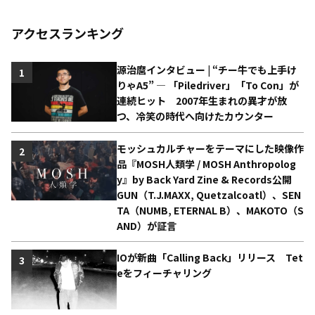
アクセスランキング
源治麿インタビュー | “チー牛でも上手け
1
りゃA5” ― 「Piledriver」「To Con」が
連続ヒット 2007年生まれの異才が放
つ、冷笑の時代へ向けたカウンター
モッシュカルチャーをテーマにした映像作
2
品『MOSH人類学 / MOSH Anthropolog
y』by Back Yard Zine & Records公開
GUN（T.J.MAXX, Quetzalcoatl）、SEN
TA（NUMB, ETERNAL B）、MAKOTO（S
AND）が証言
IOが新曲「Calling Back」リリース Tet
3
eをフィーチャリング