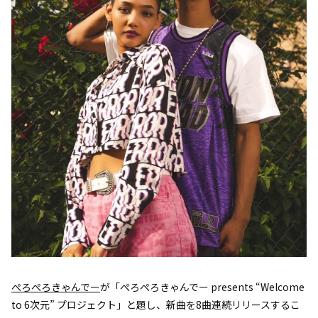
ぺろぺろきゃんでー
が「ぺろぺろきゃんでー presents “Welcome
to 6次元” プロジェクト」と題し、新曲を8曲連続リリースするこ