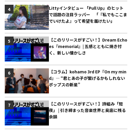
Littyインタビュー 「Pull Up」のヒット
4
で話題の注目ラッパー 「『私でもここま
でいけたよ』って希望を届けたい」
【このリリースがすごい！】Dream Echo
5
es『memorial』| 五感とともに焼き付
く、新しい懐かしさ
【コラム】kohamo 3rd EP『On my min
6
d』― “君とあの子が繋げるかもしれない
ポップスの新星”
【このリリースがすごい！】詩組み「短
7
夜」 | 引き締まった音楽世界と奥底に残る
余韻