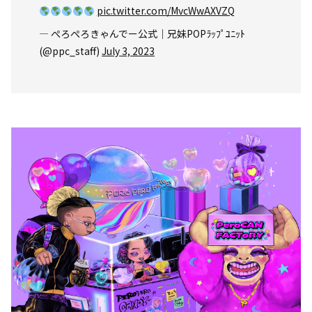
pic.twitter.com/MvcWwAXVZQ
— ぺろぺろきゃんでー公式｜兄妹POPﾗｯﾌﾟﾕﾆｯﾄ
(@ppc_staff)
July 3, 2023