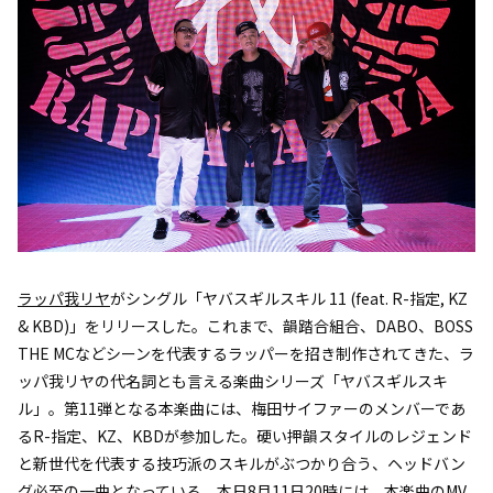
ラッパ我リヤ
がシングル「ヤバスギルスキル 11 (feat. R-指定, KZ
& KBD)」をリリースした。これまで、韻踏合組合、DABO、BOSS
THE MCなどシーンを代表するラッパーを招き制作されてきた、ラ
ッパ我リヤの代名詞とも言える楽曲シリーズ「ヤバスギルスキ
ル」。第11弾となる本楽曲には、梅田サイファーのメンバーであ
るR-指定、KZ、KBDが参加した。硬い押韻スタイルのレジェンド
と新世代を代表する技巧派のスキルがぶつかり合う、ヘッドバン
グ必至の一曲となっている。本日8月11日20時には、本楽曲のMV