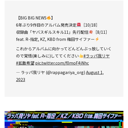
【BIG BIG NEWS
】
6年ぶり9作目のアルバム発売決定
［10/18］
収録曲「ヤバスギルスキル11」先行配信
［8/11］
feat. R-指定, KZ, KBD from 梅田サイファー
これからアルバムに向かってどんどんぶっ放していく
ので覚悟(楽しみに)しててください
#ラッパ我リヤ
#拡散希望
pic.twitter.com/f0moF4jNhc
— ラッパ我リヤ (@rappagariya_org)
August 1,
2023