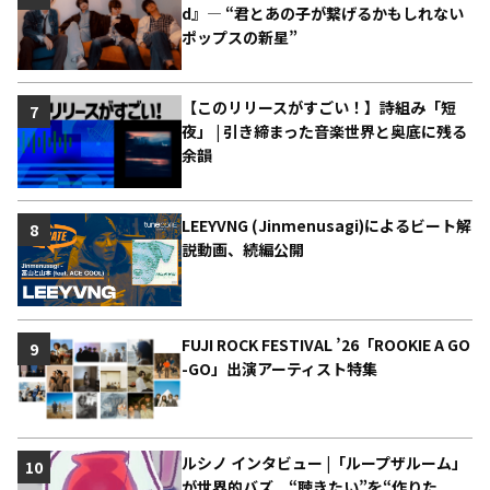
d』― “君とあの子が繋げるかもしれない
ポップスの新星”
【このリリースがすごい！】詩組み「短
7
夜」 | 引き締まった音楽世界と奥底に残る
余韻
LEEYVNG (Jinmenusagi)によるビート解
8
説動画、続編公開
FUJI ROCK FESTIVAL ’26「ROOKIE A GO
9
-GO」出演アーティスト特集
ルシノ インタビュー |「ループザルーム」
10
が世界的バズ “聴きたい”を“作りた