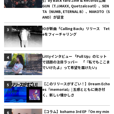
y』by Back Yard Zine & Records公開
GUN（T.J.MAXX, Quetzalcoatl）、SEN
TA（NUMB, ETERNAL B）、MAKOTO（S
AND）が証言
IOが新曲「Calling Back」リリース Tet
3
eをフィーチャリング
Littyインタビュー 「Pull Up」のヒット
4
で話題の注目ラッパー 「『私でもここま
でいけたよ』って希望を届けたい」
【このリリースがすごい！】Dream Echo
5
es『memorial』| 五感とともに焼き付
く、新しい懐かしさ
【コラム】kohamo 3rd EP『On my min
6