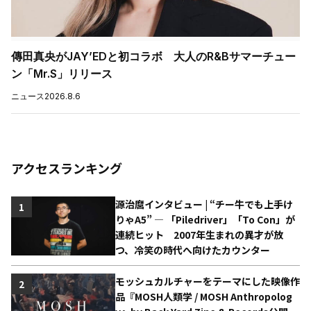
傳田真央がJAY’EDと初コラボ 大人のR&Bサマーチュー
ン「Mr.S」リリース
ニュース
2026.8.6
アクセスランキング
源治麿インタビュー | “チー牛でも上手け
1
りゃA5” ― 「Piledriver」「To Con」が
連続ヒット 2007年生まれの異才が放
つ、冷笑の時代へ向けたカウンター
モッシュカルチャーをテーマにした映像作
2
品『MOSH人類学 / MOSH Anthropolog