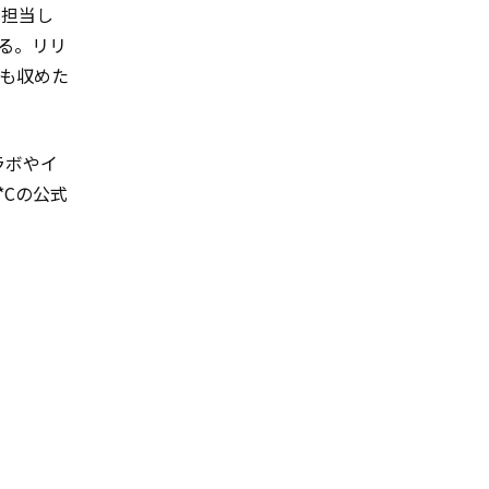
を担当し
る。リリ
様も収めた
コラボやイ
*Cの公式