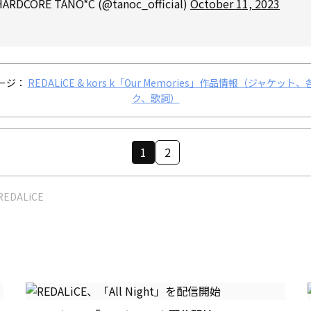
ARDCORE TANO*C (@tanoc_official)
October 11, 2023
ージ：
REDALiCE & kors k「Our Memories」作品情報（ジャケット
ク、歌詞）
1
2
REDALiCE