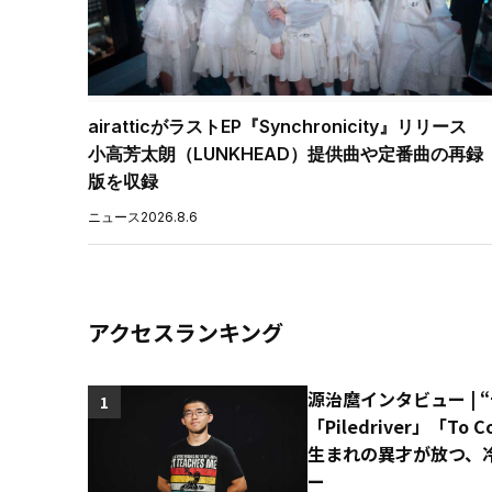
airatticがラストEP『Synchronicity』リリース
小高芳太朗（LUNKHEAD）提供曲や定番曲の再録
版を収録
ニュース
2026.8.6
アクセスランキング
源治麿インタビュー | 
1
「Piledriver」「T
生まれの異才が放つ、
ー