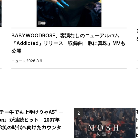
BABYWOODROSE、客演なしのニューアルバム
『Addicted』リリース 収録曲「豚に真珠」MVも
公開
ニュース
2026.8.6
“チー牛でも上手けりゃA5” ―
2
o Con」が連続ヒット 2007年
冷笑の時代へ向けたカウンタ