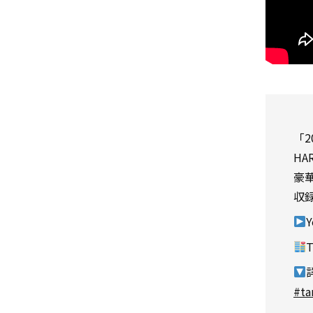
「2
HA
豪
収
T
#ta