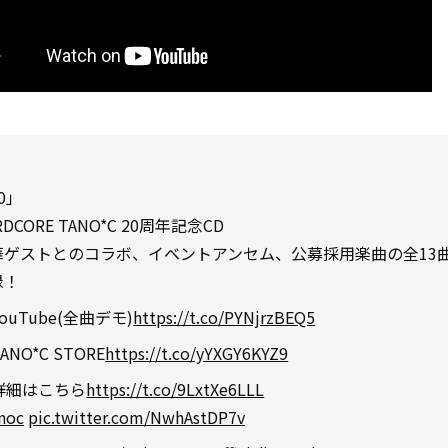
0」
RDCORE TANO*C 20周年記念CD
華ゲストとのコラボ、イベントアンセム、公募採用楽曲の全13
録！
YouTube(全曲デモ)
https://t.co/PYNjrzBEQ5
ANO*C STORE
https://t.co/yYXGY6KYZ9
詳細はこちら
https://t.co/9LxtXe6LLL
noc
pic.twitter.com/NwhAstDP7v