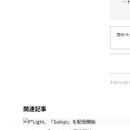
— H
次のペ
# kors k
# 
関連記事