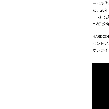
ーベル代表
た。20
ースに先駆
MVが公
HARDC
ベントアン
オンライ