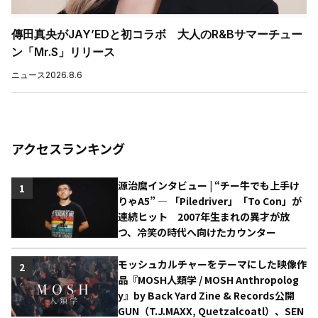
傳田真央がJAY’EDと初コラボ 大人のR&Bサマーチュー
ン「Mr.S」リリース
ニュース
2026.8.6
アクセスランキング
源治麿インタビュー | “チー牛でも上手け
1
りゃA5” ― 「Piledriver」「To Con」が
連続ヒット 2007年生まれの異才が放
つ、冷笑の時代へ向けたカウンター
モッシュカルチャーをテーマにした映像作
2
品『MOSH人類学 / MOSH Anthropolog
y』by Back Yard Zine & Records公開
GUN（T.J.MAXX, Quetzalcoatl）、SEN