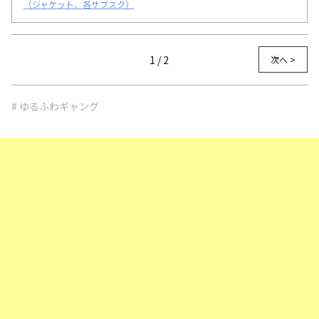
（ジャケット、各サブスク）
1 / 2
次へ >
# ゆるふわギャング