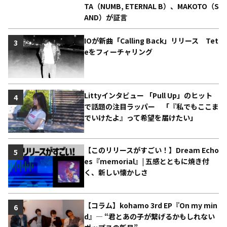
TA（NUMB, ETERNAL B）、MAKOTO（S
AND）が証言
IOが新曲「Calling Back」リリース Tet
3
eをフィーチャリング
Littyインタビュー 「Pull Up」のヒット
4
で話題の注目ラッパー 「『私でもここま
でいけたよ』って希望を届けたい」
【このリリースがすごい！】Dream Echo
5
es『memorial』| 五感とともに焼き付
く、新しい懐かしさ
【コラム】kohamo 3rd EP『On my min
6
d』― “君とあの子が繋げるかもしれない