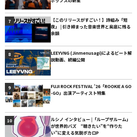
ポップスの新星”
【このリリースがすごい！】詩組み「短
7
夜」 | 引き締まった音楽世界と奥底に残る
余韻
LEEYVNG (Jinmenusagi)によるビート解
8
説動画、続編公開
FUJI ROCK FESTIVAL ’26「ROOKIE A GO
9
-GO」出演アーティスト特集
ルシノ インタビュー |「ループザルーム」
10
が世界的バズ “聴きたい”を“作りた
い”に変える気鋭ボカロP