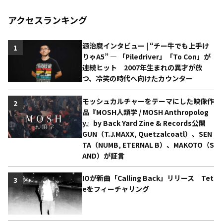
アクセスランキング
源治麿インタビュー | “チー牛でも上手け
1
りゃA5” ― 「Piledriver」「To Con」が
連続ヒット 2007年生まれの異才が放
つ、冷笑の時代へ向けたカウンター
モッシュカルチャーをテーマにした映像作
2
品『MOSH人類学 / MOSH Anthropolog
y』by Back Yard Zine & Records公開
GUN（T.J.MAXX, Quetzalcoatl）、SEN
TA（NUMB, ETERNAL B）、MAKOTO（S
AND）が証言
IOが新曲「Calling Back」リリース Tet
3
eをフィーチャリング