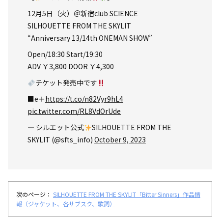
12月5日（火）＠新宿club SCIENCE
SILHOUETTE FROM THE SKYLIT
“Anniversary 13/14th ONEMAN SHOW”
Open/18:30 Start/19:30
ADV ￥3,800 DOOR ￥4,300
チケット発売中です
■e＋
https://t.co/n82Vyr9hL4
pic.twitter.com/RL8VdOrUde
— シルエット公式
SILHOUETTE FROM THE
SKYLIT (@sfts_info)
October 9, 2023
次のページ：
SILHOUETTE FROM THE SKYLIT「Bitter Sinners」作品情
報（ジャケット、各サブスク、歌詞）