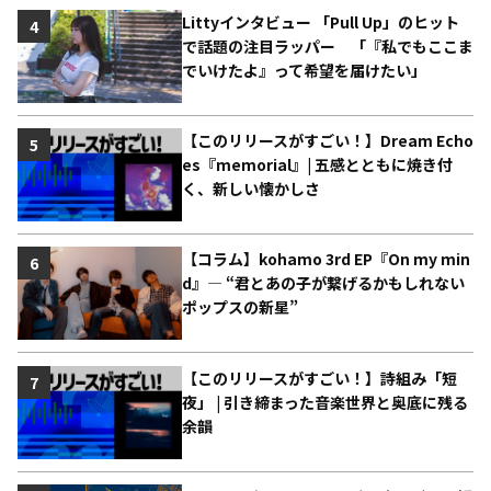
Littyインタビュー 「Pull Up」のヒット
4
で話題の注目ラッパー 「『私でもここま
でいけたよ』って希望を届けたい」
【このリリースがすごい！】Dream Echo
5
es『memorial』| 五感とともに焼き付
く、新しい懐かしさ
【コラム】kohamo 3rd EP『On my min
6
d』― “君とあの子が繋げるかもしれない
ポップスの新星”
【このリリースがすごい！】詩組み「短
7
夜」 | 引き締まった音楽世界と奥底に残る
余韻