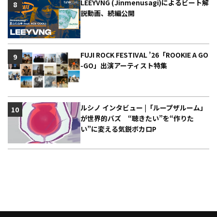
LEEYVNG (Jinmenusagi)によるビート解
8
説動画、続編公開
FUJI ROCK FESTIVAL ’26「ROOKIE A GO
9
-GO」出演アーティスト特集
ルシノ インタビュー |「ループザルーム」
10
が世界的バズ “聴きたい”を“作りた
い”に変える気鋭ボカロP