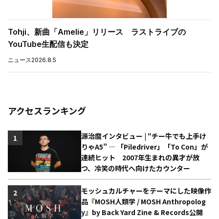
Tohji、新曲「Amelie」リリース ラストライブの
YouTube生配信も決定
ニュース
2026.8.5
アクセスランキング
源治麿インタビュー | “チー牛でも上手け
1
りゃA5” ― 「Piledriver」「To Con」が
連続ヒット 2007年生まれの異才が放
つ、冷笑の時代へ向けたカウンター
モッシュカルチャーをテーマにした映像作
2
品『MOSH人類学 / MOSH Anthropolog
y』by Back Yard Zine & Records公開