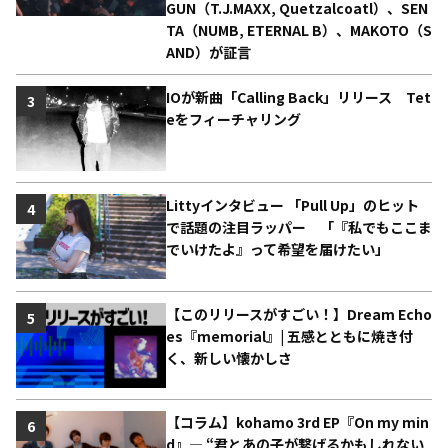
GUN（T.J.MAXX, Quetzalcoatl）、SEN
TA（NUMB, ETERNAL B）、MAKOTO（S
AND）が証言
IOが新曲「Calling Back」リリース Tet
3
eをフィーチャリング
Littyインタビュー 「Pull Up」のヒット
4
で話題の注目ラッパー 「『私でもここま
でいけたよ』って希望を届けたい」
【このリリースがすごい！】Dream Echo
5
es『memorial』| 五感とともに焼き付
く、新しい懐かしさ
【コラム】kohamo 3rd EP『On my min
6
d』― “君とあの子が繋げるかもしれない