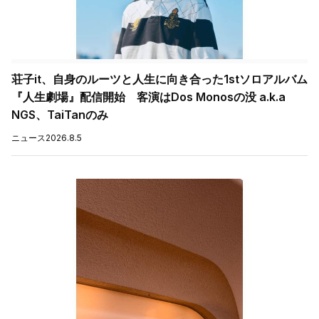
荘子it、自身のルーツと人生に向き合った1stソロアルバム
『人生劇場』配信開始 客演はDos Monosの没 a.k.a
NGS、TaiTanのみ
ニュース
2026.8.5