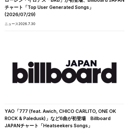
チャート「Top User Generated Songs」
(2026/07/29)
ニュース
2026.7.30
YAO「777 (feat. Awich, CHICO CARLITO, ONE OK
ROCK & Paledusk)」など6曲が初登場 Billboard
JAPANチャート「Heatseekers Songs」