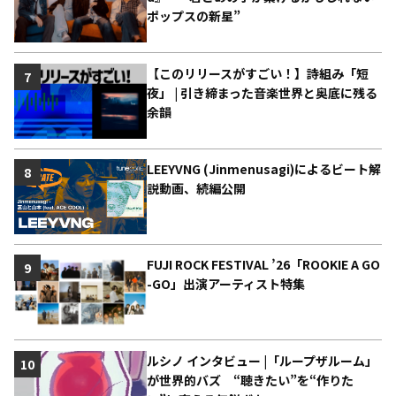
ポップスの新星”
【このリリースがすごい！】詩組み「短
7
夜」 | 引き締まった音楽世界と奥底に残る
余韻
LEEYVNG (Jinmenusagi)によるビート解
8
説動画、続編公開
FUJI ROCK FESTIVAL ’26「ROOKIE A GO
9
-GO」出演アーティスト特集
ルシノ インタビュー |「ループザルーム」
10
が世界的バズ “聴きたい”を“作りた