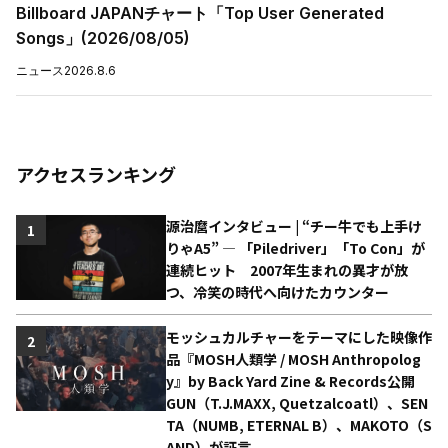
Billboard JAPANチャート「Top User Generated
Songs」(2026/08/05)
ニュース
2026.8.6
アクセスランキング
源治麿インタビュー | “チー牛でも上手け
1
りゃA5” ― 「Piledriver」「To Con」が
連続ヒット 2007年生まれの異才が放
つ、冷笑の時代へ向けたカウンター
モッシュカルチャーをテーマにした映像作
2
品『MOSH人類学 / MOSH Anthropolog
y』by Back Yard Zine & Records公開
GUN（T.J.MAXX, Quetzalcoatl）、SEN
TA（NUMB, ETERNAL B）、MAKOTO（S
AND）が証言