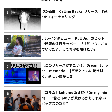
IOが新曲「Calling Back」リリース Tet
3
eをフィーチャリング
Littyインタビュー 「Pull Up」のヒット
4
で話題の注目ラッパー 「『私でもここま
でいけたよ』って希望を届けたい」
【このリリースがすごい！】Dream Echo
5
es『memorial』| 五感とともに焼き付
く、新しい懐かしさ
【コラム】kohamo 3rd EP『On my min
6
d』― “君とあの子が繋げるかもしれない
ポップスの新星”