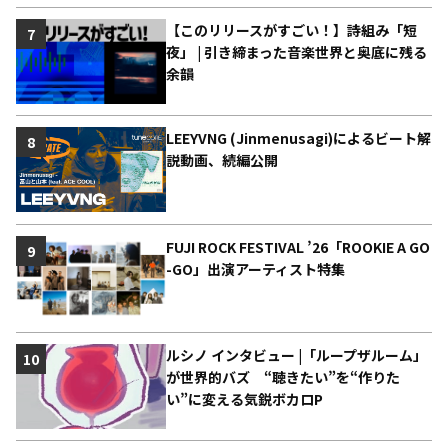
【このリリースがすごい！】詩組み「短
7
夜」 | 引き締まった音楽世界と奥底に残る
余韻
LEEYVNG (Jinmenusagi)によるビート解
8
説動画、続編公開
FUJI ROCK FESTIVAL ’26「ROOKIE A GO
9
-GO」出演アーティスト特集
ルシノ インタビュー |「ループザルーム」
10
が世界的バズ “聴きたい”を“作りた
い”に変える気鋭ボカロP