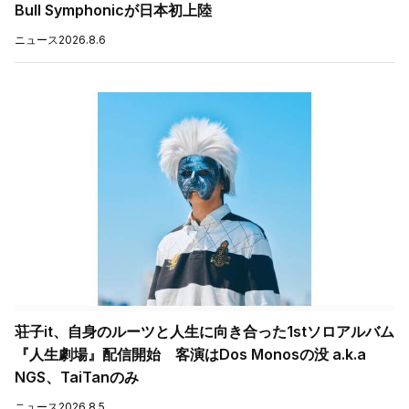
Bull Symphonicが日本初上陸
ニュース
2026.8.6
荘子it、自身のルーツと人生に向き合った1stソロアルバム
『人生劇場』配信開始 客演はDos Monosの没 a.k.a
NGS、TaiTanのみ
ニュース
2026.8.5