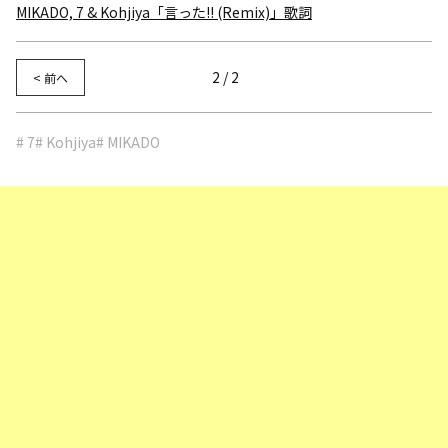
MIKADO, 7 & Kohjiya「言った!! (Remix)」歌詞
2 / 2
< 前へ
# 7
# Kohjiya
# MIKADO