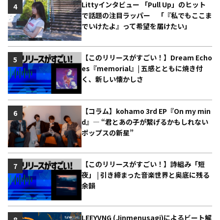
Littyインタビュー 「Pull Up」のヒット
4
で話題の注目ラッパー 「『私でもここま
でいけたよ』って希望を届けたい」
【このリリースがすごい！】Dream Echo
5
es『memorial』| 五感とともに焼き付
く、新しい懐かしさ
【コラム】kohamo 3rd EP『On my min
6
d』― “君とあの子が繋げるかもしれない
ポップスの新星”
【このリリースがすごい！】詩組み「短
7
夜」 | 引き締まった音楽世界と奥底に残る
余韻
LEEYVNG (Jinmenusagi)によるビート解
8