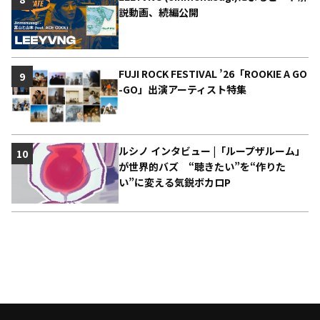
説動画、続編公開
FUJI ROCK FESTIVAL ’26「ROOKIE A GO
9
-GO」出演アーティスト特集
ルシノ インタビュー |「ループザルーム」
10
が世界的バズ “聴きたい”を“作りた
い”に変える気鋭ボカロP