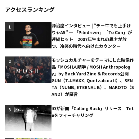
アクセスランキング
源治麿インタビュー | “チー牛でも上手け
1
りゃA5” ― 「Piledriver」「To Con」が
連続ヒット 2007年生まれの異才が放
つ、冷笑の時代へ向けたカウンター
モッシュカルチャーをテーマにした映像作
2
品『MOSH人類学 / MOSH Anthropolog
y』by Back Yard Zine & Records公開
GUN（T.J.MAXX, Quetzalcoatl）、SEN
TA（NUMB, ETERNAL B）、MAKOTO（S
AND）が証言
IOが新曲「Calling Back」リリース Tet
3
eをフィーチャリング