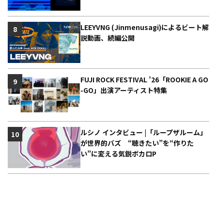
LEEYVNG (Jinmenusagi)によるビート解
8
説動画、続編公開
FUJI ROCK FESTIVAL ’26「ROOKIE A GO
9
-GO」出演アーティスト特集
ルシノ インタビュー |「ループザルーム」
10
が世界的バズ “聴きたい”を“作りた
い”に変える気鋭ボカロP