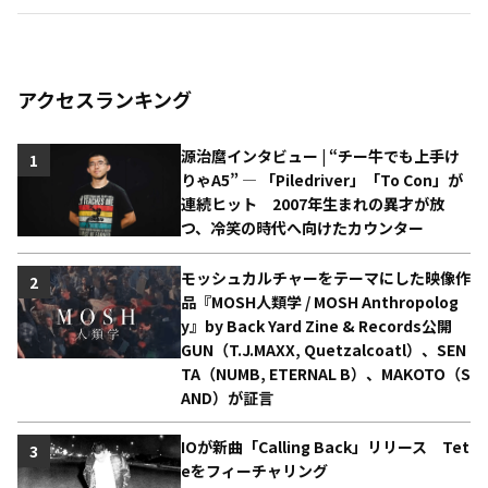
アクセスランキング
源治麿インタビュー | “チー牛でも上手け
1
りゃA5” ― 「Piledriver」「To Con」が
連続ヒット 2007年生まれの異才が放
つ、冷笑の時代へ向けたカウンター
モッシュカルチャーをテーマにした映像作
2
品『MOSH人類学 / MOSH Anthropolog
y』by Back Yard Zine & Records公開
GUN（T.J.MAXX, Quetzalcoatl）、SEN
TA（NUMB, ETERNAL B）、MAKOTO（S
AND）が証言
IOが新曲「Calling Back」リリース Tet
3
eをフィーチャリング