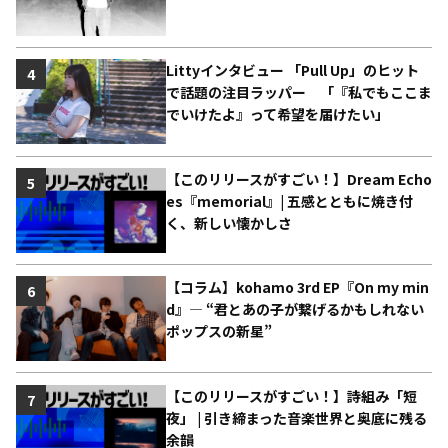
Littyインタビュー 「Pull Up」のヒット
4
で話題の注目ラッパー 「『私でもここま
でいけたよ』って希望を届けたい」
【このリリースがすごい！】Dream Echo
5
es『memorial』| 五感とともに焼き付
く、新しい懐かしさ
【コラム】kohamo 3rd EP『On my min
6
d』― “君とあの子が繋げるかもしれない
ポップスの新星”
【このリリースがすごい！】詩組み「短
7
夜」 | 引き締まった音楽世界と奥底に残る
余韻