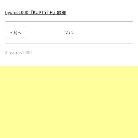
hyunis1000『KUPTYTH』歌詞
2 / 2
< 前へ
# hyunis1000