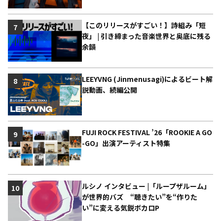
【このリリースがすごい！】詩組み「短
7
夜」 | 引き締まった音楽世界と奥底に残る
余韻
LEEYVNG (Jinmenusagi)によるビート解
8
説動画、続編公開
FUJI ROCK FESTIVAL ’26「ROOKIE A GO
9
-GO」出演アーティスト特集
ルシノ インタビュー |「ループザルーム」
10
が世界的バズ “聴きたい”を“作りた
い”に変える気鋭ボカロP