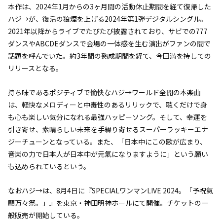
本作は、2024年1月からの3ヶ月間の活動休止期間を経て復帰した
ハジ→が、復活の狼煙を上げる2024年第1弾デジタルシングル。
2021年以降からライブでたびたび披露されており、サビでの777
ダンスやABCDEダンスで会場の一体感を生む演出がファンの間で
話題を呼んでいた。約3年間の熟成期間を経て、今回満を持しての
リリースとなる。
持ち味であるポジティブで愉快なハジ→ワールド全開の本楽曲
は、軽快なメロディーと中毒性のあるリリックで、聴くだけで身
も心も楽しい気分になれる最強ハッピーソング。そして、幸運を
引き寄せ、素晴らしい未来を手繰り寄せるスーパーラッキーエナ
ジーチューンとなっている。また、「日本中にこの歌が広まり、
音楽の力で日本人が日本中が元氣になりますように」という願い
も込められているという。
なおハジ→は、8月4日に『SPECIALワンマンLIVE 2024。「予祝氣
願万々祭。」』を東京・神田明神ホールにて開催。チケットの一
般販売が開始している。