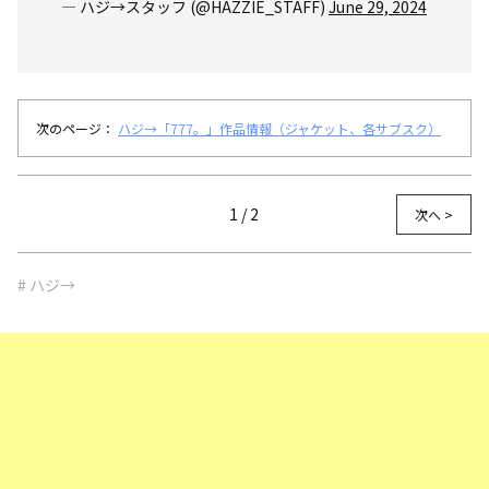
— ハジ→スタッフ (@HAZZIE_STAFF)
June 29, 2024
次のページ：
ハジ→「777。」作品情報（ジャケット、各サブスク）
1 / 2
次へ >
# ハジ→