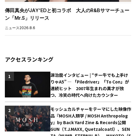
傳田真央がJAY’EDと初コラボ 大人のR&Bサマーチュー
ン「Mr.S」リリース
ニュース
2026.8.6
アクセスランキング
源治麿インタビュー | “チー牛でも上手け
1
りゃA5” ― 「Piledriver」「To Con」が
連続ヒット 2007年生まれの異才が放
つ、冷笑の時代へ向けたカウンター
モッシュカルチャーをテーマにした映像作
2
品『MOSH人類学 / MOSH Anthropolog
y』by Back Yard Zine & Records公開
GUN（T.J.MAXX, Quetzalcoatl）、SEN
TA（NUMB, ETERNAL B）、MAKOTO（S