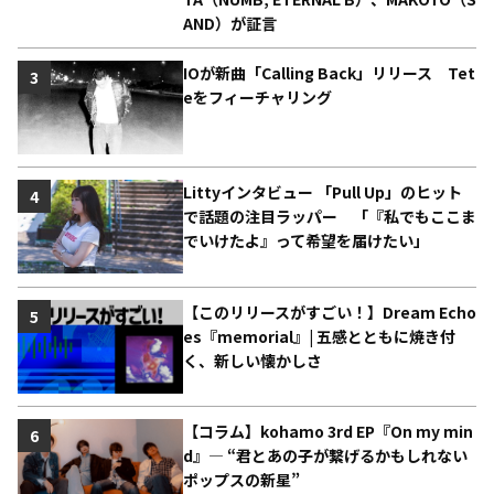
AND）が証言
IOが新曲「Calling Back」リリース Tet
3
eをフィーチャリング
Littyインタビュー 「Pull Up」のヒット
4
で話題の注目ラッパー 「『私でもここま
でいけたよ』って希望を届けたい」
【このリリースがすごい！】Dream Echo
5
es『memorial』| 五感とともに焼き付
く、新しい懐かしさ
【コラム】kohamo 3rd EP『On my min
6
d』― “君とあの子が繋げるかもしれない
ポップスの新星”