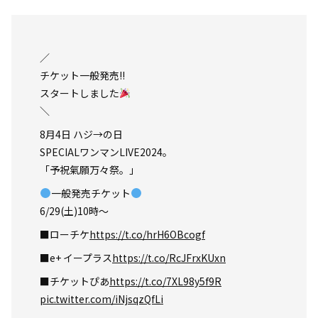
／
チケット一般発売!!
スタートしました
＼
8月4日 ハジ→の日
SPECIALワンマンLIVE2024。
「予祝氣願万々祭。」
一般発売チケット
6/29(土)10時～
■ローチケ
https://t.co/hrH6OBcogf
■e+ イープラス
https://t.co/RcJFrxKUxn
■チケットぴあ
https://t.co/7XL98y5f9R
pic.twitter.com/iNjsqzQfLi