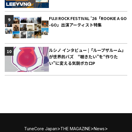
FUJI ROCK FESTIVAL ’26「ROOKIE A GO
9
-GO」出演アーティスト特集
ルシノ インタビュー |「ループザルーム」
10
が世界的バズ “聴きたい”を“作りた
い”に変える気鋭ボカロP
>
>
>
TuneCore Japan
THE MAGAZINE
News