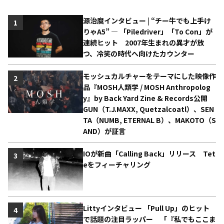
源治麿インタビュー | “チー牛でも上手け
1
りゃA5” ― 「Piledriver」「To Con」が
連続ヒット 2007年生まれの異才が放
つ、冷笑の時代へ向けたカウンター
モッシュカルチャーをテーマにした映像作
2
品『MOSH人類学 / MOSH Anthropolog
y』by Back Yard Zine & Records公開
GUN（T.J.MAXX, Quetzalcoatl）、SEN
TA（NUMB, ETERNAL B）、MAKOTO（S
AND）が証言
IOが新曲「Calling Back」リリース Tet
3
eをフィーチャリング
Littyインタビュー 「Pull Up」のヒット
4
で話題の注目ラッパー 「『私でもここま