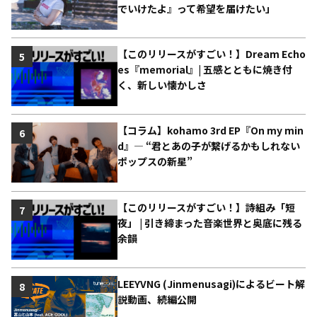
でいけたよ』って希望を届けたい」
【このリリースがすごい！】Dream Echo
5
es『memorial』| 五感とともに焼き付
く、新しい懐かしさ
【コラム】kohamo 3rd EP『On my min
6
d』― “君とあの子が繋げるかもしれない
ポップスの新星”
【このリリースがすごい！】詩組み「短
7
夜」 | 引き締まった音楽世界と奥底に残る
余韻
LEEYVNG (Jinmenusagi)によるビート解
8
説動画、続編公開