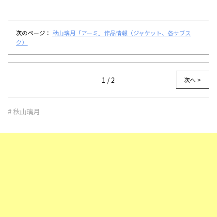
次のページ：
秋山璃月「アーミ」作品情報（ジャケット、各サブス
ク）
1 / 2
次へ >
# 秋山璃月