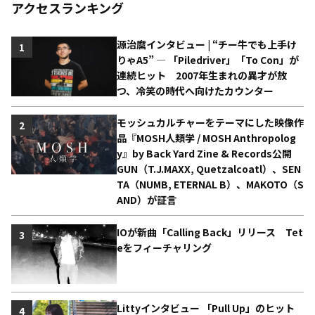
アクセスランキング
源治麿インタビュー | “チー牛でも上手け
1
りゃA5” ― 「Piledriver」「To Con」が
連続ヒット 2007年生まれの異才が放
つ、冷笑の時代へ向けたカウンター
モッシュカルチャーをテーマにした映像作
2
品『MOSH人類学 / MOSH Anthropolog
y』by Back Yard Zine & Records公開
GUN（T.J.MAXX, Quetzalcoatl）、SEN
TA（NUMB, ETERNAL B）、MAKOTO（S
AND）が証言
IOが新曲「Calling Back」リリース Tet
3
eをフィーチャリング
Littyインタビュー 「Pull Up」のヒット
4