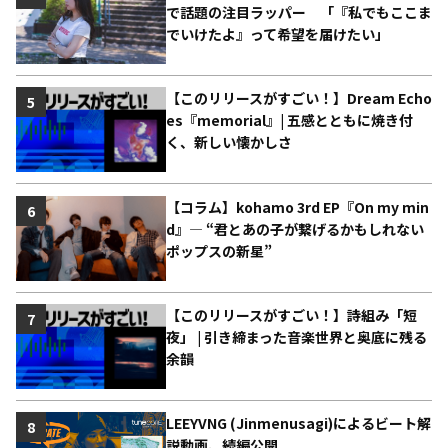
で話題の注目ラッパー 「『私でもここま
でいけたよ』って希望を届けたい」
【このリリースがすごい！】Dream Echo
5
es『memorial』| 五感とともに焼き付
く、新しい懐かしさ
【コラム】kohamo 3rd EP『On my min
6
d』― “君とあの子が繋げるかもしれない
ポップスの新星”
【このリリースがすごい！】詩組み「短
7
夜」 | 引き締まった音楽世界と奥底に残る
余韻
LEEYVNG (Jinmenusagi)によるビート解
8
説動画、続編公開