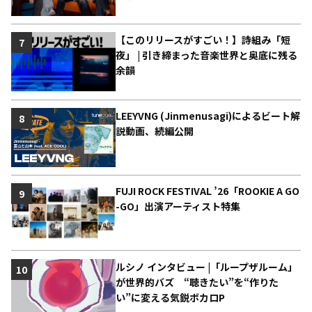
【このリリースがすごい！】詩組み「短
7
夜」 | 引き締まった音楽世界と奥底に残る
余韻
LEEYVNG (Jinmenusagi)によるビート解
8
説動画、続編公開
FUJI ROCK FESTIVAL ’26「ROOKIE A GO
9
-GO」出演アーティスト特集
ルシノ インタビュー |「ループザルーム」
10
が世界的バズ “聴きたい”を“作りた
い”に変える気鋭ボカロP