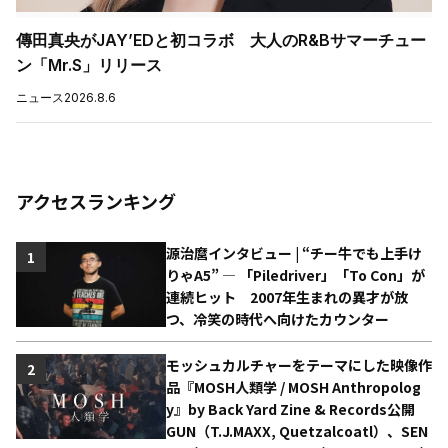
傳田真央がJAY’EDと初コラボ 大人のR&Bサマーチュー
ン「Mr.S」リリース
ニュース
2026.8.6
アクセスランキング
源治麿インタビュー | “チー牛でも上手け
1
りゃA5” ― 「Piledriver」「To Con」が
連続ヒット 2007年生まれの異才が放
つ、冷笑の時代へ向けたカウンター
モッシュカルチャーをテーマにした映像作
2
品『MOSH人類学 / MOSH Anthropolog
y』by Back Yard Zine & Records公開
GUN（T.J.MAXX, Quetzalcoatl）、SEN