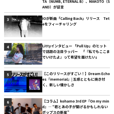
TA（NUMB, ETERNAL B）、MAKOTO（S
AND）が証言
IOが新曲「Calling Back」リリース Tet
3
eをフィーチャリング
Littyインタビュー 「Pull Up」のヒット
4
で話題の注目ラッパー 「『私でもここま
でいけたよ』って希望を届けたい」
【このリリースがすごい！】Dream Echo
5
es『memorial』| 五感とともに焼き付
く、新しい懐かしさ
【コラム】kohamo 3rd EP『On my min
6
d』― “君とあの子が繋げるかもしれない
ポップスの新星”