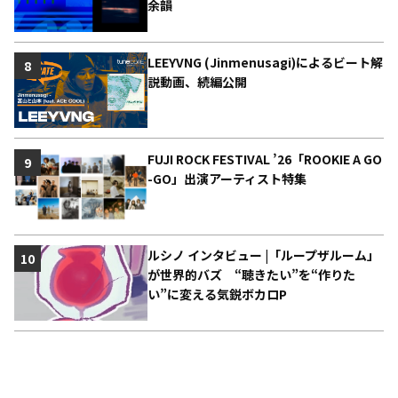
余韻
LEEYVNG (Jinmenusagi)によるビート解
8
説動画、続編公開
FUJI ROCK FESTIVAL ’26「ROOKIE A GO
9
-GO」出演アーティスト特集
ルシノ インタビュー |「ループザルーム」
10
が世界的バズ “聴きたい”を“作りた
い”に変える気鋭ボカロP