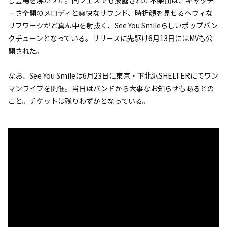
し会場を沸かせた。同フェスでも披露された本楽曲は、キャッチ
ーさ全開のメロディと爽快なサウンド、時折顔を見せるヘヴィな
リフワークがど真ん中を射抜く、See You Smileらしいポップパン
クチューンとなっている。リリースに先駆け6月13日にはMVも公
開された。
なお、See You Smileは6月23日に東京・下北沢SHELTERにてワン
マンライブを開催。当日はバンドから大事なお知らせもあるとの
こと。チケットは残りわずかとなっている。