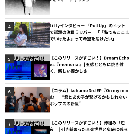
Littyインタビュー 「Pull Up」のヒット
4
で話題の注目ラッパー 「『私でもここま
でいけたよ』って希望を届けたい」
【このリリースがすごい！】Dream Echo
5
es『memorial』| 五感とともに焼き付
く、新しい懐かしさ
【コラム】kohamo 3rd EP『On my min
6
d』― “君とあの子が繋げるかもしれない
ポップスの新星”
【このリリースがすごい！】詩組み「短
7
夜」 | 引き締まった音楽世界と奥底に残る