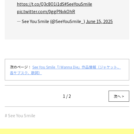
https://t.co/Q3c8O1i1dS
#SeeYouSmile
pic.twitter.com/0ggPNvkOhR
— See You Smile (@SeeYouSmile_)
June 15, 2025
次のページ：
See You Smile「I Wanna Die」作品情報（ジャケット、
各サブスク、歌詞）
1 / 2
次へ >
# See You Smile