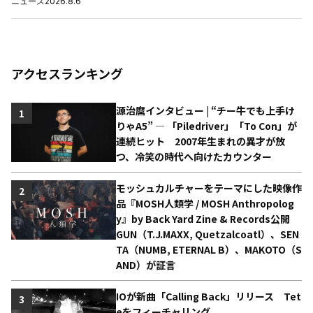
ニュース
2026.8.6
アクセスランキング
源治麿インタビュー | “チー牛でも上手け
1
りゃA5” ― 「Piledriver」「To Con」が
連続ヒット 2007年生まれの異才が放
つ、冷笑の時代へ向けたカウンター
モッシュカルチャーをテーマにした映像作
2
品『MOSH人類学 / MOSH Anthropolog
y』by Back Yard Zine & Records公開
GUN（T.J.MAXX, Quetzalcoatl）、SEN
TA（NUMB, ETERNAL B）、MAKOTO（S
AND）が証言
IOが新曲「Calling Back」リリース Tet
3
eをフィーチャリング