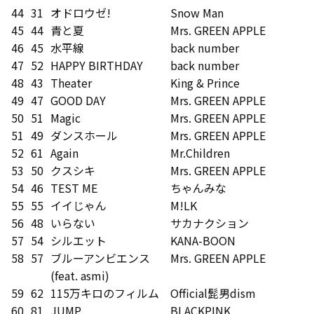
44
31
オドロウゼ!
Snow Man
45
44
青と夏
Mrs. GREEN APPLE
46
45
水平線
back number
47
52
HAPPY BIRTHDAY
back number
48
43
Theater
King & Prince
49
47
GOOD DAY
Mrs. GREEN APPLE
50
51
Magic
Mrs. GREEN APPLE
51
49
ダンスホール
Mrs. GREEN APPLE
52
61
Again
Mr.Children
53
50
クスシキ
Mrs. GREEN APPLE
54
46
TEST ME
ちゃんみな
55
55
イイじゃん
M!LK
56
48
いらない
サカナクション
57
54
シルエット
KANA-BOON
58
57
ブルーアンビエンス
Mrs. GREEN APPLE
(feat. asmi)
59
62
115万キロのフィルム
Official髭男dism
60
81
JUMP
BLACKPINK