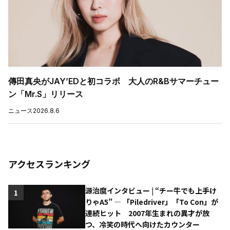
傳田真央がJAY’EDと初コラボ 大人のR&Bサマーチュー
ン「Mr.S」リリース
ニュース
2026.8.6
アクセスランキング
源治麿インタビュー | “チー牛でも上手け
1
りゃA5” ― 「Piledriver」「To Con」が
連続ヒット 2007年生まれの異才が放
つ、冷笑の時代へ向けたカウンター