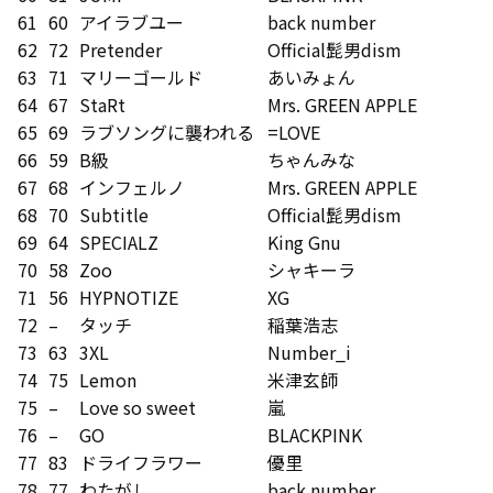
61
60
アイラブユー
back number
62
72
Pretender
Official髭男dism
63
71
マリーゴールド
あいみょん
64
67
StaRt
Mrs. GREEN APPLE
65
69
ラブソングに襲われる
=LOVE
66
59
B級
ちゃんみな
67
68
インフェルノ
Mrs. GREEN APPLE
68
70
Subtitle
Official髭男dism
69
64
SPECIALZ
King Gnu
70
58
Zoo
シャキーラ
71
56
HYPNOTIZE
XG
72
–
タッチ
稲葉浩志
73
63
3XL
Number_i
74
75
Lemon
米津玄師
75
–
Love so sweet
嵐
76
–
GO
BLACKPINK
77
83
ドライフラワー
優里
78
77
わたがし
back number