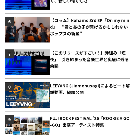
く、新しい懐かしさ
【コラム】kohamo 3rd EP『On my min
6
d』― “君とあの子が繋げるかもしれない
ポップスの新星”
【このリリースがすごい！】詩組み「短
7
夜」 | 引き締まった音楽世界と奥底に残る
余韻
LEEYVNG (Jinmenusagi)によるビート解
8
説動画、続編公開
FUJI ROCK FESTIVAL ’26「ROOKIE A GO
9
-GO」出演アーティスト特集