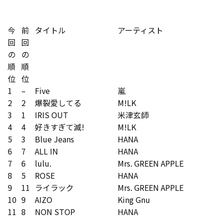
今
前
タイトル
アーティスト
回
回
の
の
順
順
位
位
1
–
Five
嵐
2
2
爆裂愛してる
M!LK
3
1
IRIS OUT
米津玄師
4
4
好きすぎて滅!
M!LK
5
3
Blue Jeans
HANA
6
7
ALL IN
HANA
7
6
lulu.
Mrs. GREEN APPLE
8
5
ROSE
HANA
9
11
ライラック
Mrs. GREEN APPLE
10
9
AIZO
King Gnu
11
8
NON STOP
HANA