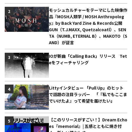
モッシュカルチャーをテーマにした映像作
2
品『MOSH人類学 / MOSH Anthropolog
y』by Back Yard Zine & Records公開
GUN（T.J.MAXX, Quetzalcoatl）、SEN
TA（NUMB, ETERNAL B）、MAKOTO（S
AND）が証言
IOが新曲「Calling Back」リリース Tet
3
eをフィーチャリング
Littyインタビュー 「Pull Up」のヒット
4
で話題の注目ラッパー 「『私でもここま
でいけたよ』って希望を届けたい」
【このリリースがすごい！】Dream Echo
5
es『memorial』| 五感とともに焼き付