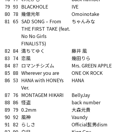
79
93
BLACKHOLE
IVE
80
78
幾億光年
Omoinotake
81
65
SAD SONG – From
ちゃんみな
THE FIRST TAKE (feat.
No No Girls
FINALISTS)
82
84
満ちてゆく
藤井 風
83
74
恋風
幾田りら
84
87
ロマンチシズム
Mrs. GREEN APPLE
85
88
Wherever you are
ONE OK ROCK
86
53
HANA with HONEYs
HANA
Ver.
87
76
MONTAGEM HIKARI
BellyJay
88
86
怪盗
back number
89
79
0.2mm
大森元貴
90
92
風神
Vaundy
91
82
らしさ
Official髭男dism
92
90
白日
King Gnu