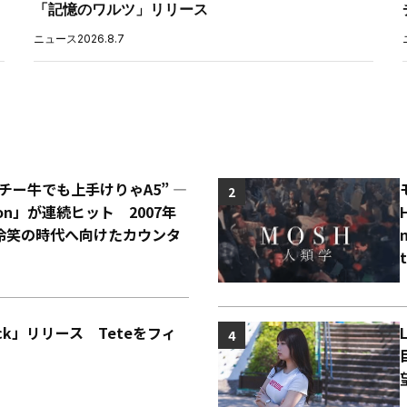
「記憶のワルツ」リリース
ニュース
2026.8.7
“チー牛でも上手けりゃA5” ―
2
o Con」が連続ヒット 2007年
冷笑の時代へ向けたカウンタ
Back」リリース Teteをフィ
4