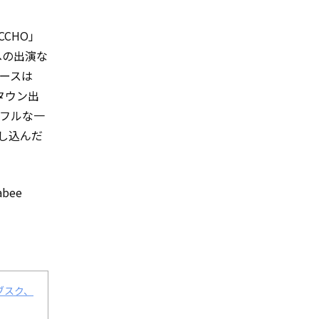
ACCHO」
』への出演な
リースは
ドタウン出
ルフルな一
し込んだ
bee
サブスク、