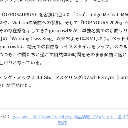
（OZROSAURUS）を客演に迎えた「Don’t Judge Me feat. M
や、Watsonの楽曲への参加、そして『POP YOURS 2026
その存在感を示してきたguca owlだが、単独名義での新曲リ
8月の「Working Class King」以来およそ1年8か月ぶり。ベッ
guca owlは、地元での自由なライフスタイルをラップ。スキ
つつも、仲間たちと過ごす自然体の時間をそのまま楽曲に落と
上がりとなっている。
ング・ミックスはJIGG、マスタリングはZach Pereyra（Larra
ring）が手がけた。
ージ：
guca owl「Bed Town Freestyle」作品情報（ジャケット、各
歌詞）