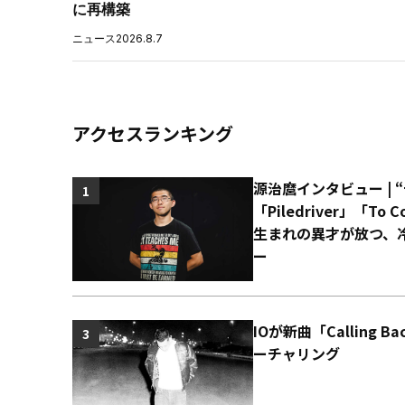
に再構築
ニュース
2026.8.7
アクセスランキング
源治麿インタビュー | 
1
「Piledriver」「T
生まれの異才が放つ、
ー
IOが新曲「Calling 
3
ーチャリング