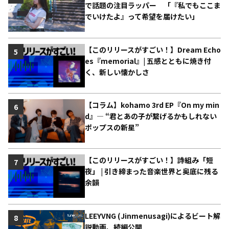
で話題の注目ラッパー 「『私でもここま
でいけたよ』って希望を届けたい」
【このリリースがすごい！】Dream Echo
5
es『memorial』| 五感とともに焼き付
く、新しい懐かしさ
【コラム】kohamo 3rd EP『On my min
6
d』― “君とあの子が繋げるかもしれない
ポップスの新星”
【このリリースがすごい！】詩組み「短
7
夜」 | 引き締まった音楽世界と奥底に残る
余韻
LEEYVNG (Jinmenusagi)によるビート解
8
説動画、続編公開