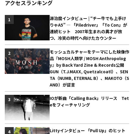
アクセスランキング
源治麿インタビュー | “チー牛でも上手け
1
りゃA5” ― 「Piledriver」「To Con」が
連続ヒット 2007年生まれの異才が放
つ、冷笑の時代へ向けたカウンター
モッシュカルチャーをテーマにした映像作
2
品『MOSH人類学 / MOSH Anthropolog
y』by Back Yard Zine & Records公開
GUN（T.J.MAXX, Quetzalcoatl）、SEN
TA（NUMB, ETERNAL B）、MAKOTO（S
AND）が証言
IOが新曲「Calling Back」リリース Tet
3
eをフィーチャリング
Littyインタビュー 「Pull Up」のヒット
4