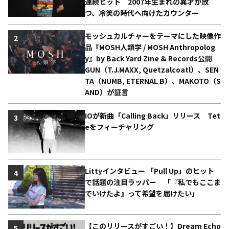
連続ヒット 2007年生まれの異才が放
つ、冷笑の時代へ向けたカウンター
モッシュカルチャーをテーマにした映像作
2
品『MOSH人類学 / MOSH Anthropolog
y』by Back Yard Zine & Records公開
GUN（T.J.MAXX, Quetzalcoatl）、SEN
TA（NUMB, ETERNAL B）、MAKOTO（S
AND）が証言
IOが新曲「Calling Back」リリース Tet
3
eをフィーチャリング
Littyインタビュー 「Pull Up」のヒット
4
で話題の注目ラッパー 「『私でもここま
でいけたよ』って希望を届けたい」
【このリリースがすごい！】Dream Echo
5