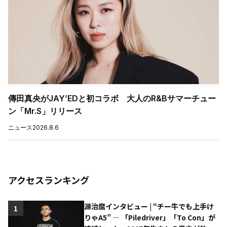
傳田真央がJAY’EDと初コラボ 大人のR&Bサマーチュー
ン「Mr.S」リリース
ニュース
2026.8.6
アクセスランキング
源治麿インタビュー | “チー牛でも上手け
1
りゃA5” ― 「Piledriver」「To Con」が