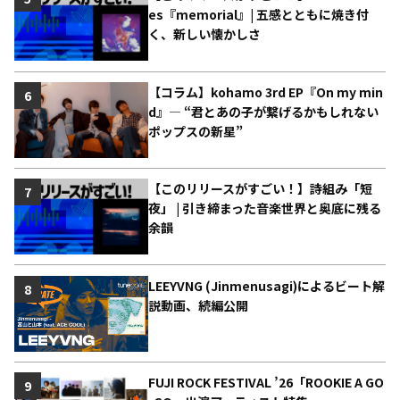
es『memorial』| 五感とともに焼き付
く、新しい懐かしさ
【コラム】kohamo 3rd EP『On my min
6
d』― “君とあの子が繋げるかもしれない
ポップスの新星”
【このリリースがすごい！】詩組み「短
7
夜」 | 引き締まった音楽世界と奥底に残る
余韻
LEEYVNG (Jinmenusagi)によるビート解
8
説動画、続編公開
FUJI ROCK FESTIVAL ’26「ROOKIE A GO
9