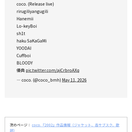
coco. (Release live)
rirugiliyangugili
Hanemii
Lo-keyBoi
sh1t
haku SaKaGaMi
YOODAI
Cuffboi
BLOODY
優典
pic.twitter.com/ajCrbroAXq
— coco. (@coco_bmh)
May 11, 2026
次のページ：
coco.『2002』作品情報（ジャケット、各サブスク、歌
詞）