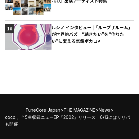
-GO」出演アーティスト特集
ルシノ インタビュー |「ループザルーム」
10
が世界的バズ “聴きたい”を“作りた
い”に変える気鋭ボカロP
>
>
>
TuneCore Japan
THE MAGAZINE
News
coco.、全5曲収録ニューEP『2002』リリース 6/13にはリリパ
も開催