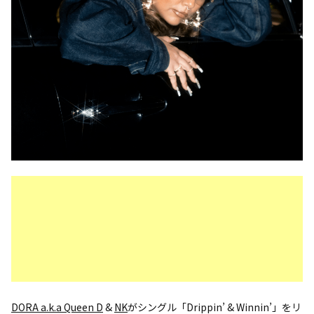
DORA a.k.a Queen D
&
NK
がシングル「Drippin’ & Winnin’」をリ