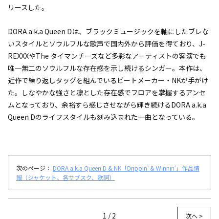
リースした。
DORA a.k.a Queen Dは、ブラックミュージックを軸にしたブレな
いスタイルとソウルフルな歌声で国内外から評価を得ており、J-
REXXXやThe タイマンチーズなど多彩なアーティストの客演でも
唯一無二のソウルフルな存在感を示し続けるシンガー。本作は、
近作で繰り返しタッグを組んでいるビートメーカー・NKが手がけ
た。しなやかな強さと凛とした存在感でフロアを掌握するアンセ
ムとなっており、余裕すら感じさせながら輝き続けるDORA a.k.a
Queen Dのライフスタイルも刻み込まれた一曲となっている。
次のページ：
DORA a.k.a Queen D & NK「Drippin’ & Winnin’」作品情
報（ジャケット、各サブスク、歌詞）
1 / 2
次へ >