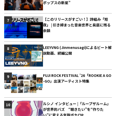
ポップスの新星”
【このリリースがすごい！】詩組み「短
7
夜」 | 引き締まった音楽世界と奥底に残る
余韻
LEEYVNG (Jinmenusagi)によるビート解
8
説動画、続編公開
FUJI ROCK FESTIVAL ’26「ROOKIE A GO
9
-GO」出演アーティスト特集
ルシノ インタビュー |「ループザルーム」
10
が世界的バズ “聴きたい”を“作りた
い”に変える気鋭ボカロP