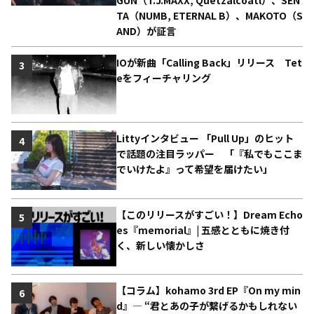
TA（NUMB, ETERNAL B）、MAKOTO（S
AND）が証言
IOが新曲「Calling Back」リリース Tet
3
eをフィーチャリング
Littyインタビュー 「Pull Up」のヒット
4
で話題の注目ラッパー 「『私でもここま
でいけたよ』って希望を届けたい」
【このリリースがすごい！】Dream Echo
5
es『memorial』| 五感とともに焼き付
く、新しい懐かしさ
【コラム】kohamo 3rd EP『On my min
6
d』― “君とあの子が繋げるかもしれない