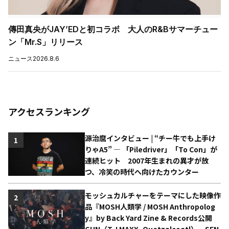
傳田真央がJAY’EDと初コラボ 大人のR&Bサマーチュー
ン「Mr.S」リリース
ニュース
2026.8.6
アクセスランキング
源治麿インタビュー | “チー牛でも上手け
1
りゃA5” ― 「Piledriver」「To Con」が
連続ヒット 2007年生まれの異才が放
つ、冷笑の時代へ向けたカウンター
モッシュカルチャーをテーマにした映像作
2
品『MOSH人類学 / MOSH Anthropolog
y』by Back Yard Zine & Records公開
GUN（T.J.MAXX, Quetzalcoatl）、SEN