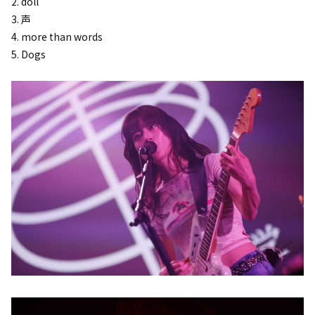
2. doll
3. 声
4. more than words
5. Dogs