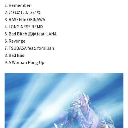
1. Remember
2. どれにしようかな
3. RASEN in OKINAWA
4. LONGINESS REMIX
5. Bad Bitch 美学 feat. LANA
6. Revenge
7. TSUBASA feat. Yomi Jah
8. Bad Bad
9. A Woman Hung Up