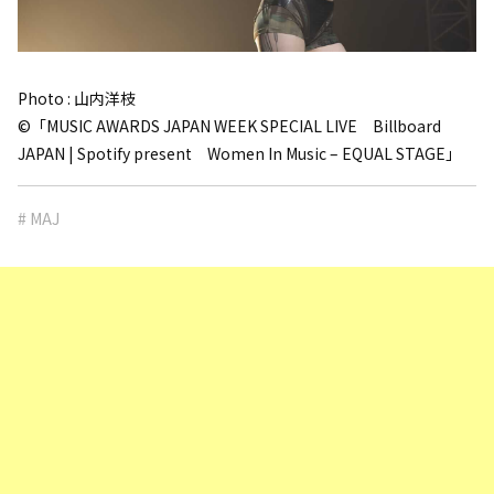
Photo : 山内洋枝
©「MUSIC AWARDS JAPAN WEEK SPECIAL LIVE Billboard
JAPAN | Spotify present Women In Music – EQUAL STAGE」
# MAJ