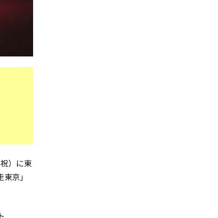
水・祝）に東
暴走東京」
ト