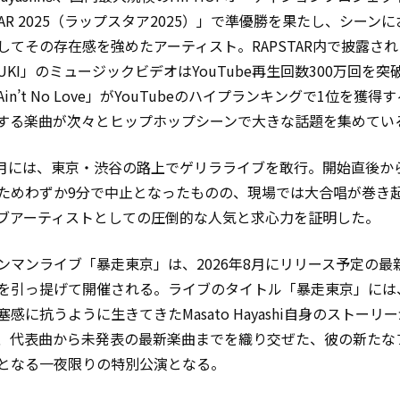
TAR 2025（ラップスタア2025）」で準優勝を果たし、シーン
してその存在感を強めたアーティスト。RAPSTAR内で披露さ
YUKI」のミュージックビデオはYouTube再生回数300万回を
in’t No Love」がYouTubeのハイプランキングで1位を獲得
する楽曲が次々とヒップホップシーンで大きな話題を集めてい
年3月には、東京・渋谷の路上でゲリラライブを敢行。開始直後か
ためわずか9分で中止となったものの、現場では大合唱が巻き
ブアーティストとしての圧倒的な人気と求心力を証明した。
ンマンライブ「暴走東京」は、2026年8月にリリース予定の最
を引っ提げて開催される。ライブのタイトル「暴走東京」には
感に抗うように生きてきたMasato Hayashi自身のストーリ
、代表曲から未発表の最新楽曲までを織り交ぜた、彼の新たな
となる一夜限りの特別公演となる。