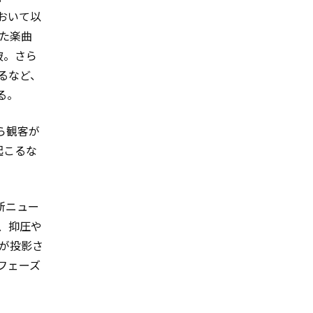
において以
れた楽曲
突破。さら
するなど、
る。
ら観客が
起こるな
新ニュー
、抑圧や
ーが投影さ
フェーズ