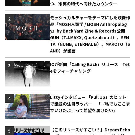
つ、冷笑の時代へ向けたカウンター
モッシュカルチャーをテーマにした映像作
2
品『MOSH人類学 / MOSH Anthropolog
y』by Back Yard Zine & Records公開
GUN（T.J.MAXX, Quetzalcoatl）、SEN
TA（NUMB, ETERNAL B）、MAKOTO（S
AND）が証言
IOが新曲「Calling Back」リリース Tet
3
eをフィーチャリング
Littyインタビュー 「Pull Up」のヒット
4
で話題の注目ラッパー 「『私でもここま
でいけたよ』って希望を届けたい」
【このリリースがすごい！】Dream Echo
5