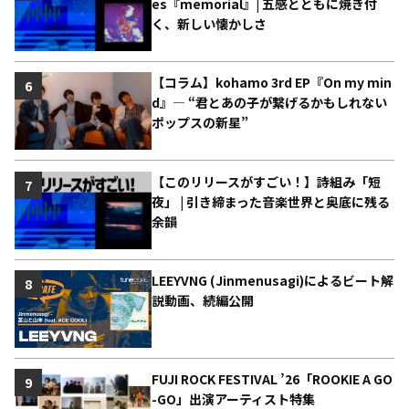
es『memorial』| 五感とともに焼き付
く、新しい懐かしさ
【コラム】kohamo 3rd EP『On my min
6
d』― “君とあの子が繋げるかもしれない
ポップスの新星”
【このリリースがすごい！】詩組み「短
7
夜」 | 引き締まった音楽世界と奥底に残る
余韻
LEEYVNG (Jinmenusagi)によるビート解
8
説動画、続編公開
FUJI ROCK FESTIVAL ’26「ROOKIE A GO
9
-GO」出演アーティスト特集