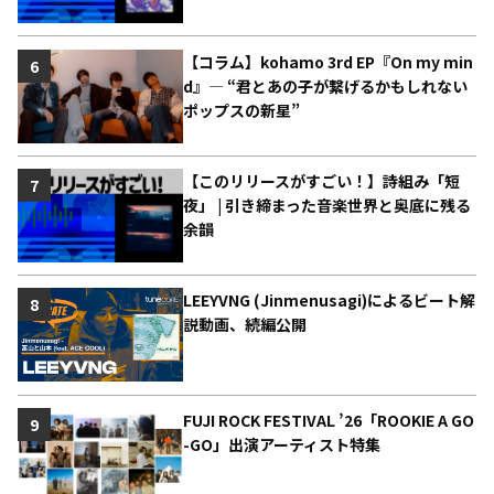
【コラム】kohamo 3rd EP『On my min
6
d』― “君とあの子が繋げるかもしれない
ポップスの新星”
【このリリースがすごい！】詩組み「短
7
夜」 | 引き締まった音楽世界と奥底に残る
余韻
LEEYVNG (Jinmenusagi)によるビート解
8
説動画、続編公開
FUJI ROCK FESTIVAL ’26「ROOKIE A GO
9
-GO」出演アーティスト特集