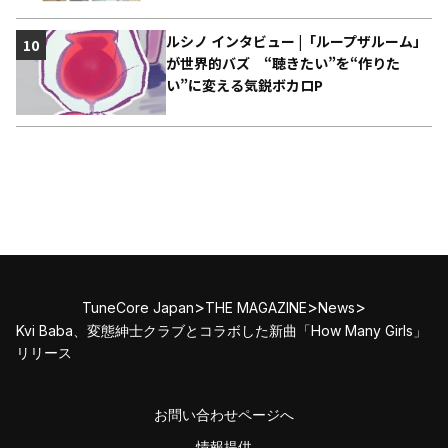
ルシノ インタビュー |「ループザルーム」
10
が世界的バズ “聴きたい”を“作りた
い”に変える気鋭ボカロP
>
>
>
TuneCore Japan
THE MAGAZINE
News
Kvi Baba、変態紳士クラブとコラボした新曲「How Many Girls」
リリース
お問い合わせページへ
情報提供