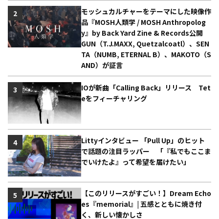
モッシュカルチャーをテーマにした映像作
2
品『MOSH人類学 / MOSH Anthropolog
y』by Back Yard Zine & Records公開
GUN（T.J.MAXX, Quetzalcoatl）、SEN
TA（NUMB, ETERNAL B）、MAKOTO（S
AND）が証言
IOが新曲「Calling Back」リリース Tet
3
eをフィーチャリング
Littyインタビュー 「Pull Up」のヒット
4
で話題の注目ラッパー 「『私でもここま
でいけたよ』って希望を届けたい」
【このリリースがすごい！】Dream Echo
5
es『memorial』| 五感とともに焼き付
く、新しい懐かしさ