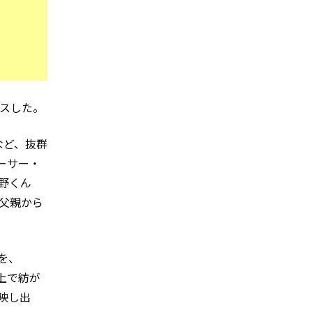
ースした。
ぶなど、抜群
ーサー・
磯野くん
父親から
を、
上で紡が
映し出