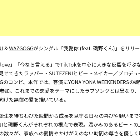
NI
&
WAZGOGG
がシングル「我愛你 (feat. 磯野くん)」をリリ
 is love」「今なら言える」でTikTokを中心に大きな反響を呼
見せてきたラッパー・SUTEZENIとビートメイカー／プロデュ
GGのコンビ。本作では、客演にYONA YONA WEEKENDERSの
が参加。これまでの恋愛をテーマにしたラブソングとは異なり、
向けた無償の愛を描いている。
誕生を待ちわびた瞬間から成長を見守る日々の喜びや願いまで
ZENIと磯野くんがそれぞれの視点で表現。温かみのあるビートの
の数々が、家族への愛情やかけがえのない時間の尊さを優しく