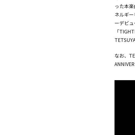
った本楽
ネルギー
ーデビュー
「TIGHT
TETS
なお、TET
ANNIV