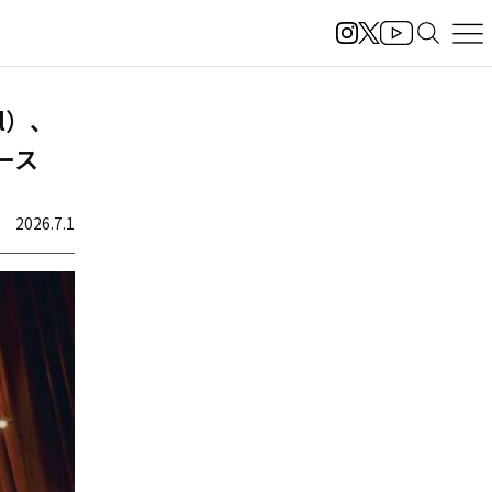
el）、
ース
2026.7.1