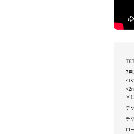
TE
7月1
<1s
<2n
￥1
チ
チ
ロ