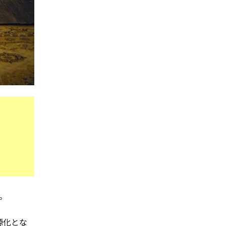
た。
源化とな