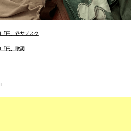
IMI「円」各サブスク
IMI「円」歌詞
I