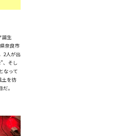
ア誕生
良県奈良市
。2人が出
”、そし
となって
風土を彷
目だ。