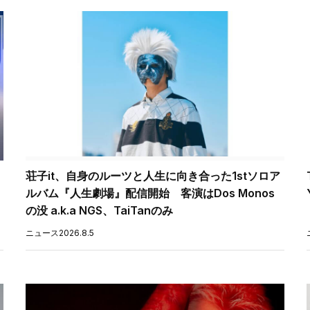
荘子it、自身のルーツと人生に向き合った1stソロア
ルバム『人生劇場』配信開始 客演はDos Monos
の没 a.k.a NGS、TaiTanのみ
ニュース
2026.8.5