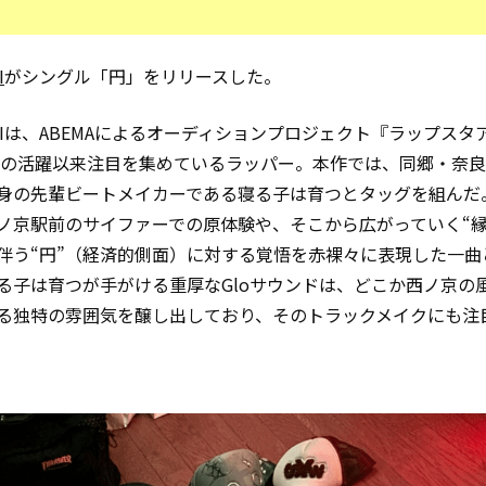
I
がシングル「円」をリリースした。
MIMIは、ABEMAによるオーディションプロジェクト『ラップスタ
』での活躍以来注目を集めているラッパー。本作では、同郷・奈
身の先輩ビートメイカーである寝る子は育つとタッグを組んだ
ノ京駅前のサイファーでの原体験や、そこから広がっていく“縁
伴う“円”（経済的側面）に対する覚悟を赤裸々に表現した一曲
る子は育つが手がける重厚なGloサウンドは、どこか西ノ京の
る独特の雰囲気を醸し出しており、そのトラックメイクにも注