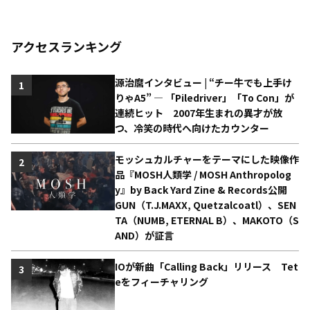
アクセスランキング
源治麿インタビュー | “チー牛でも上手け
1
りゃA5” ― 「Piledriver」「To Con」が
連続ヒット 2007年生まれの異才が放
つ、冷笑の時代へ向けたカウンター
モッシュカルチャーをテーマにした映像作
2
品『MOSH人類学 / MOSH Anthropolog
y』by Back Yard Zine & Records公開
GUN（T.J.MAXX, Quetzalcoatl）、SEN
TA（NUMB, ETERNAL B）、MAKOTO（S
AND）が証言
IOが新曲「Calling Back」リリース Tet
3
eをフィーチャリング