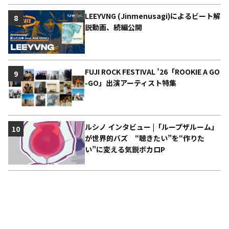
LEEYVNG (Jinmenusagi)によるビート解
8
説動画、続編公開
FUJI ROCK FESTIVAL ’26「ROOKIE A GO
9
-GO」出演アーティスト特集
ルシノ インタビュー |「ループザルーム」
10
が世界的バズ “聴きたい”を“作りた
い”に変える気鋭ボカロP