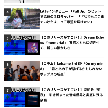
Littyインタビュー 「Pull Up」のヒット
4
で話題の注目ラッパー 「『私でもここま
でいけたよ』って希望を届けたい」
【このリリースがすごい！】Dream Echo
5
es『memorial』| 五感とともに焼き付
く、新しい懐かしさ
【コラム】kohamo 3rd EP『On my min
6
d』― “君とあの子が繋げるかもしれない
ポップスの新星”
【このリリースがすごい！】詩組み「短
7
夜」 | 引き締まった音楽世界と奥底に残る
余韻