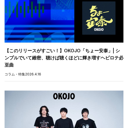
【このリリースがすごい！】OKOJO「ちょー安泰」| シ
ンプルでいて緻密、聴けば聴くほどに輝き増すヘビロテ必
至曲
コラム・特集
2026.4.16