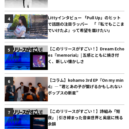
Littyインタビュー 「Pull Up」のヒット
4
で話題の注目ラッパー 「『私でもここま
でいけたよ』って希望を届けたい」
【このリリースがすごい！】Dream Echo
5
es『memorial』| 五感とともに焼き付
く、新しい懐かしさ
【コラム】kohamo 3rd EP『On my min
6
d』― “君とあの子が繋げるかもしれない
ポップスの新星”
【このリリースがすごい！】詩組み「短
7
夜」 | 引き締まった音楽世界と奥底に残る
余韻