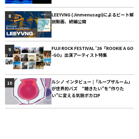
LEEYVNG (Jinmenusagi)によるビート解
8
説動画、続編公開
FUJI ROCK FESTIVAL ’26「ROOKIE A GO
9
-GO」出演アーティスト特集
ルシノ インタビュー |「ループザルーム」
10
が世界的バズ “聴きたい”を“作りた
い”に変える気鋭ボカロP