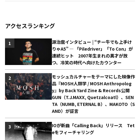
アクセスランキング
源治麿インタビュー | “チー牛でも上手け
1
りゃA5” ― 「Piledriver」「To Con」が
連続ヒット 2007年生まれの異才が放
つ、冷笑の時代へ向けたカウンター
モッシュカルチャーをテーマにした映像作
2
品『MOSH人類学 / MOSH Anthropolog
y』by Back Yard Zine & Records公開
GUN（T.J.MAXX, Quetzalcoatl）、SEN
TA（NUMB, ETERNAL B）、MAKOTO（S
AND）が証言
IOが新曲「Calling Back」リリース Tet
3
eをフィーチャリング