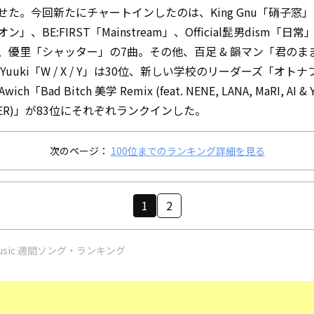
せた。今回新たにチャートインしたのは、King Gnu「硝子窓
ン」、BE:FIRST「Mainstream」、Official髭男dism「日
、優里「シャッター」の7曲。その他、百足 & 韻マン「君のまま
i Yuuki「W / X / Y」は30位、新しい学校のリーダーズ「オト
ich「Bad Bitch 美学 Remix (feat. NENE, LANA, MaRI, AI & 
EVER)」が83位にそれぞれランクインした。
次のページ：
100位までのランキング詳細を見る
1
2
e Music 週間ソング・ランキング