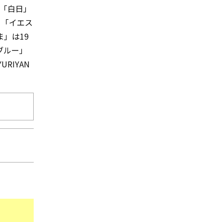
」「白日」
常」「イエス
」は19
ナブルー」
YURIYAN