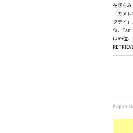
在感をみ
「カメレオ
タデイ」
位、Tan
は69位、Aw
RETRI
# Appl