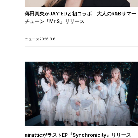
傳田真央がJAY’EDと初コラボ 大人のR&Bサマー
チューン「Mr.S」リリース
ニュース
2026.8.6
airatticがラストEP『Synchronicity』リリース