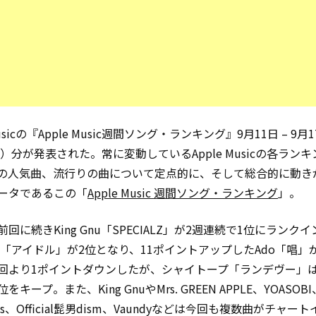
Musicの『Apple Music週間ソング・ランキング』9月11日 – 9月
年）分が発表された。常に変動しているApple Musicの各ラン
の人気曲、流行りの曲について定点的に、そして総合的に動き
ータであるこの「
Apple Music 週間ソング・ランキング
」。
回に続きKing Gnu「SPECIALZ」が2週連続で1位にランクイ
OBI「アイドル」が2位となり、11ポイントアップしたAdo「唱」
回より1ポイントダウンしたが、シャイトープ「ランデヴー」は
キープ。また、King GnuやMrs. GREEN APPLE、YOASOBI
ans、Official髭男dism、Vaundyなどは今回も複数曲がチャー