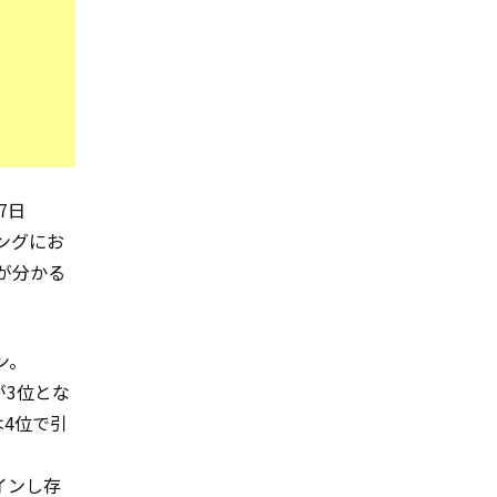
17日
キングにお
が分かる
ン。
が3位とな
4位で引
、
トインし存