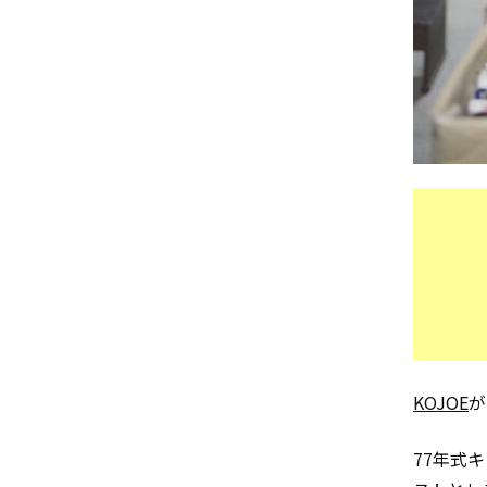
KOJOE
が
77年式