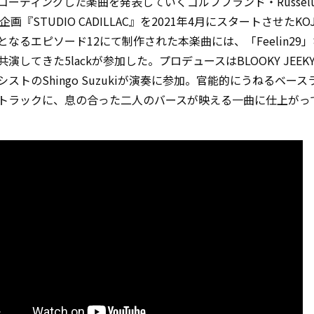
コーディングした楽曲を発表していくゴルフブランド・Russelu
be企画『STUDIO CADILLAC』を2021年4月にスタートさせたKO
となるエピソード12にて制作された本楽曲には、「Feelin29
演してきた5lackが参加した。プロデュースはBLOOKY JEEK
ストのShingo Suzukiが演奏に参加。官能的にうねるベー
トラックに、息の合った二人のバースが映える一曲に仕上がっ