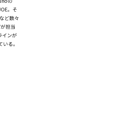
noの
JOE。そ
」など数々
Yが担当
スラインが
ている。