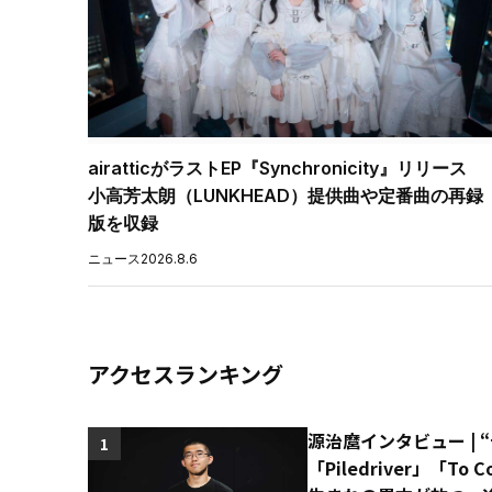
airatticがラストEP『Synchronicity』リリース
小高芳太朗（LUNKHEAD）提供曲や定番曲の再録
版を収録
ニュース
2026.8.6
アクセスランキング
源治麿インタビュー | 
1
「Piledriver」「T