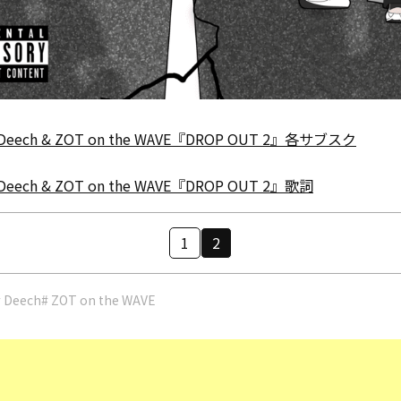
 Deech & ZOT on the WAVE『DROP OUT 2』各サブスク
 Deech & ZOT on the WAVE『DROP OUT 2』歌詞
1
2
# Deech
# ZOT on the WAVE