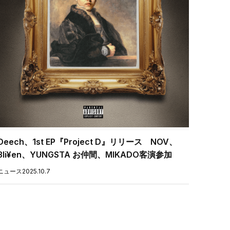
Deech、1st EP『Project D』リリース NOV、
3li¥en、YUNGSTA お仲間、MIKADO客演参加
ニュース
2025.10.7