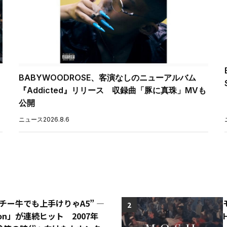
BABYWOODROSE、客演なしのニューアルバム
『Addicted』リリース 収録曲「豚に真珠」MVも
公開
ニュース
2026.8.6
“チー牛でも上手けりゃA5” ―
2
o Con」が連続ヒット 2007年