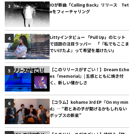
IOが新曲「Calling Back」リリース Tet
3
eをフィーチャリング
Littyインタビュー 「Pull Up」のヒット
4
で話題の注目ラッパー 「『私でもここま
でいけたよ』って希望を届けたい」
【このリリースがすごい！】Dream Echo
5
es『memorial』| 五感とともに焼き付
く、新しい懐かしさ
【コラム】kohamo 3rd EP『On my min
6
d』― “君とあの子が繋げるかもしれない
ポップスの新星”