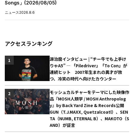
Songs」(2026/08/05)
ニュース
2026.8.6
アクセスランキング
源治麿インタビュー | “チー牛でも上手け
1
りゃA5” ― 「Piledriver」「To Con」が
連続ヒット 2007年生まれの異才が放
つ、冷笑の時代へ向けたカウンター
モッシュカルチャーをテーマにした映像作
2
品『MOSH人類学 / MOSH Anthropolog
y』by Back Yard Zine & Records公開
GUN（T.J.MAXX, Quetzalcoatl）、SEN
TA（NUMB, ETERNAL B）、MAKOTO（S
AND）が証言