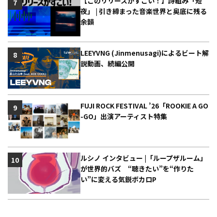
【このリリースがすごい！】詩組み「短
7
夜」 | 引き締まった音楽世界と奥底に残る
余韻
LEEYVNG (Jinmenusagi)によるビート解
8
説動画、続編公開
FUJI ROCK FESTIVAL ’26「ROOKIE A GO
9
-GO」出演アーティスト特集
ルシノ インタビュー |「ループザルーム」
10
が世界的バズ “聴きたい”を“作りた
い”に変える気鋭ボカロP