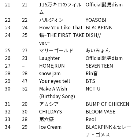
21
21
115万キロのフィル
Official髭男dism
ム
22
22
ハルジオン
YOASOBI
23
24
How You Like That
BLACKPINK
24
25
猫~THE FIRST TAKE
DISH//
ver.~
25
27
マリーゴールド
あいみょん
26
23
Laughter
Official髭男dism
27
–
HOME;RUN
SEVENTEEN
28
28
snow jam
Rin音
29
47
Your eyes tell
BTS
30
52
Make A Wish
NCT U
(Birthday Song)
31
20
アカシア
BUMP OF CHICKEN
32
30
CHILDAYS
BLOOM VASE
33
38
第六感
Reol
34
29
Ice Cream
BLACKPINK &セレー
ナ・ゴメス