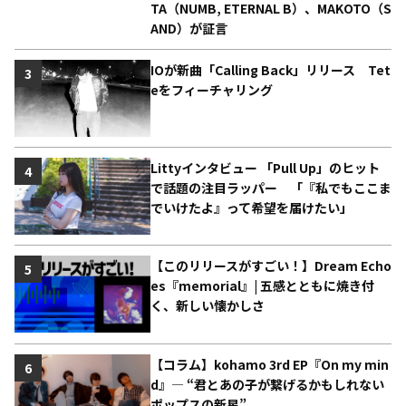
TA（NUMB, ETERNAL B）、MAKOTO（S
AND）が証言
IOが新曲「Calling Back」リリース Tet
3
eをフィーチャリング
Littyインタビュー 「Pull Up」のヒット
4
で話題の注目ラッパー 「『私でもここま
でいけたよ』って希望を届けたい」
【このリリースがすごい！】Dream Echo
5
es『memorial』| 五感とともに焼き付
く、新しい懐かしさ
【コラム】kohamo 3rd EP『On my min
6
d』― “君とあの子が繋げるかもしれない
ポップスの新星”