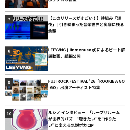
【このリリースがすごい！】詩組み「短
7
夜」 | 引き締まった音楽世界と奥底に残る
余韻
LEEYVNG (Jinmenusagi)によるビート解
8
説動画、続編公開
FUJI ROCK FESTIVAL ’26「ROOKIE A GO
9
-GO」出演アーティスト特集
ルシノ インタビュー |「ループザルーム」
10
が世界的バズ “聴きたい”を“作りた
い”に変える気鋭ボカロP