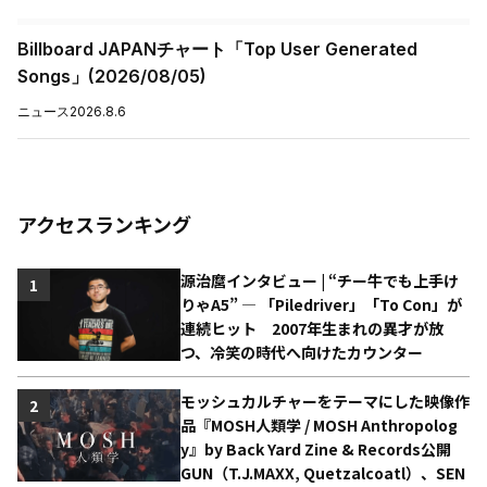
Billboard JAPANチャート「Top User Generated
Songs」(2026/08/05)
ニュース
2026.8.6
アクセスランキング
源治麿インタビュー | “チー牛でも上手け
1
りゃA5” ― 「Piledriver」「To Con」が
連続ヒット 2007年生まれの異才が放
つ、冷笑の時代へ向けたカウンター
モッシュカルチャーをテーマにした映像作
2
品『MOSH人類学 / MOSH Anthropolog
y』by Back Yard Zine & Records公開
GUN（T.J.MAXX, Quetzalcoatl）、SEN