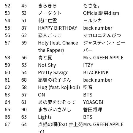
52
45
きらきら
もさを。
53
53
ノーダウト
Official髭男dism
54
51
花に亡霊
ヨルシカ
55
87
HAPPY BIRTHDAY
back number
56
62
恋人ごっこ
マカロニえんぴつ
57
59
Holy (feat. Chance
ジャスティン・ビー
the Rapper)
バー
58
56
青と夏
Mrs. GREEN APPLE
59
55
Not Shy
ITZY
60
54
Pretty Savage
BLACKPINK
61
68
高嶺の花子さん
back number
62
58
Hug (feat. kojikoji)
空音
63
57
ON
BTS
64
61
あの夢をなぞって
YOASOBI
65
90
まちがいさがし
菅田将暉
66
65
Lights
BTS
67
64
点描の唄(feat.井上苑
Mrs. GREEN APPLE
子)