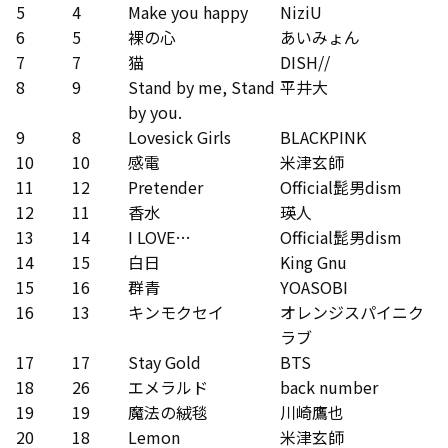
5
4
Make you happy
NiziU
6
5
裸の心
あいみょん
7
7
猫
DISH//
8
9
Stand by me, Stand
平井大
by you.
9
8
Lovesick Girls
BLACKPINK
10
10
感電
米津玄師
11
12
Pretender
Official髭男dism
12
11
香水
瑛人
13
14
I LOVE…
Official髭男dism
14
15
白日
King Gnu
15
16
群青
YOASOBI
16
13
キンモクセイ
オレンジスパイニク
ラブ
17
17
Stay Gold
BTS
18
26
エメラルド
back number
19
19
魔法の絨毯
川崎鷹也
20
18
Lemon
米津玄師