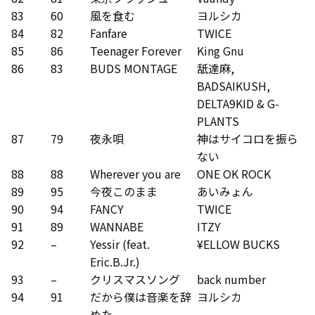
83
60
風を食む
ヨルシカ
84
82
Fanfare
TWICE
85
86
Teenager Forever
King Gnu
86
83
BUDS MONTAGE
舐達麻,
BADSAIKUSH,
DELTA9KID & G-
PLANTS
87
79
夜永唄
神はサイコロを振ら
ない
88
88
Wherever you are
ONE OK ROCK
89
95
今夜このまま
あいみょん
90
94
FANCY
TWICE
91
89
WANNABE
ITZY
92
–
Yessir (feat.
¥ELLOW BUCKS
Eric.B.Jr.)
93
–
クリスマスソング
back number
94
91
だから僕は音楽を辞
ヨルシカ
めた