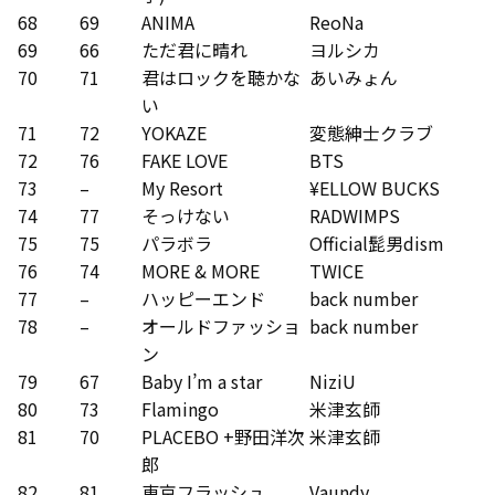
68
69
ANIMA
ReoNa
69
66
ただ君に晴れ
ヨルシカ
70
71
君はロックを聴かな
あいみょん
い
71
72
YOKAZE
変態紳士クラブ
72
76
FAKE LOVE
BTS
73
–
My Resort
¥ELLOW BUCKS
74
77
そっけない
RADWIMPS
75
75
パラボラ
Official髭男dism
76
74
MORE & MORE
TWICE
77
–
ハッピーエンド
back number
78
–
オールドファッショ
back number
ン
79
67
Baby I’m a star
NiziU
80
73
Flamingo
米津玄師
81
70
PLACEBO +野田洋次
米津玄師
郎
82
81
東京フラッシュ
Vaundy