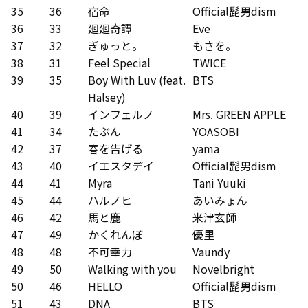
35
36
宿命
Official髭男dism
36
33
廻廻奇譚
Eve
37
32
ぎゅっと。
もさを。
38
31
Feel Special
TWICE
39
35
Boy With Luv (feat.
BTS
Halsey)
40
39
インフェルノ
Mrs. GREEN APPLE
41
34
たぶん
YOASOBI
42
37
春を告げる
yama
43
40
イエスタデイ
Official髭男dism
44
41
Myra
Tani Yuuki
45
44
ハルノヒ
あいみょん
46
42
馬と鹿
米津玄師
47
49
かくれんぼ
優里
48
48
不可幸力
Vaundy
49
50
Walking with you
Novelbright
50
46
HELLO
Official髭男dism
51
43
DNA
BTS