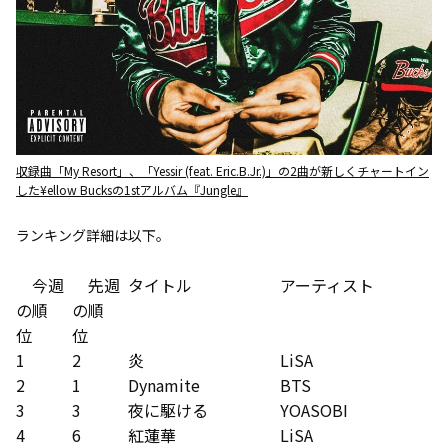
収録曲「My Resort」、「Yessir (feat. Eric.B.Jr.)」の2曲が新しくチャートイン
した¥ellow Bucksの1stアルバム『Jungle』
ランキング詳細は以下。
今週
先週
タイトル
アーティスト
の順
の順
位
位
1
2
炎
LiSA
2
1
Dynamite
BTS
3
3
夜に駆ける
YOASOBI
4
6
紅蓮華
LiSA