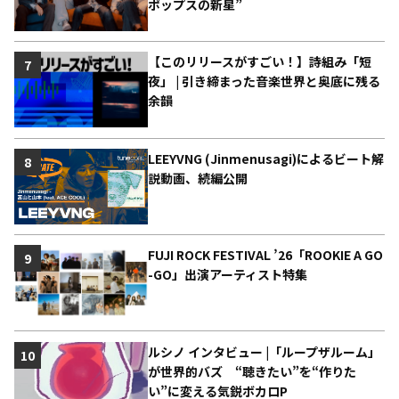
ポップスの新星”
【このリリースがすごい！】詩組み「短
7
夜」 | 引き締まった音楽世界と奥底に残る
余韻
LEEYVNG (Jinmenusagi)によるビート解
8
説動画、続編公開
FUJI ROCK FESTIVAL ’26「ROOKIE A GO
9
-GO」出演アーティスト特集
ルシノ インタビュー |「ループザルーム」
10
が世界的バズ “聴きたい”を“作りた
い”に変える気鋭ボカロP