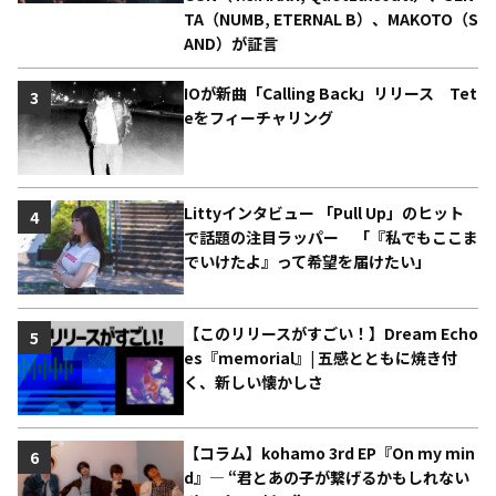
TA（NUMB, ETERNAL B）、MAKOTO（S
AND）が証言
IOが新曲「Calling Back」リリース Tet
3
eをフィーチャリング
Littyインタビュー 「Pull Up」のヒット
4
で話題の注目ラッパー 「『私でもここま
でいけたよ』って希望を届けたい」
【このリリースがすごい！】Dream Echo
5
es『memorial』| 五感とともに焼き付
く、新しい懐かしさ
【コラム】kohamo 3rd EP『On my min
6
d』― “君とあの子が繋げるかもしれない