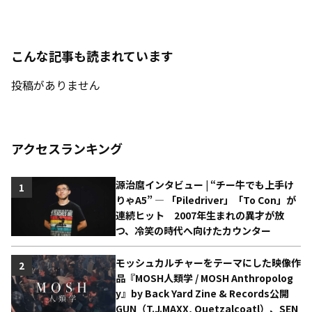
こんな記事も読まれています
投稿がありません
アクセスランキング
源治麿インタビュー | “チー牛でも上手け
1
りゃA5” ― 「Piledriver」「To Con」が
連続ヒット 2007年生まれの異才が放
つ、冷笑の時代へ向けたカウンター
モッシュカルチャーをテーマにした映像作
2
品『MOSH人類学 / MOSH Anthropolog
y』by Back Yard Zine & Records公開
GUN（T.J.MAXX, Quetzalcoatl）、SEN