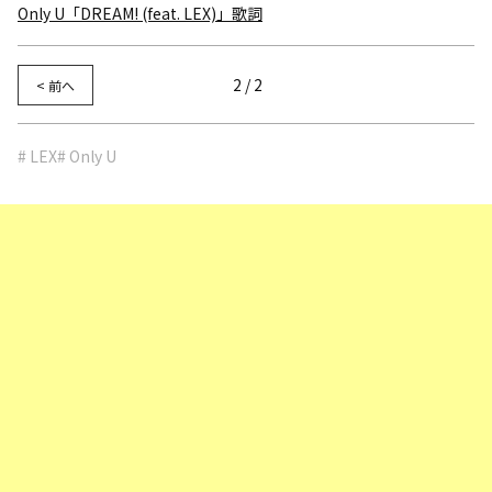
Only U「DREAM! (feat. LEX)」歌詞
2 / 2
< 前へ
# LEX
# Only U