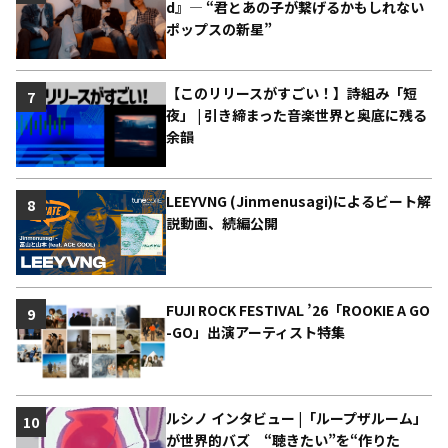
d』― “君とあの子が繋げるかもしれない
ポップスの新星”
【このリリースがすごい！】詩組み「短
7
夜」 | 引き締まった音楽世界と奥底に残る
余韻
LEEYVNG (Jinmenusagi)によるビート解
8
説動画、続編公開
FUJI ROCK FESTIVAL ’26「ROOKIE A GO
9
-GO」出演アーティスト特集
ルシノ インタビュー |「ループザルーム」
10
が世界的バズ “聴きたい”を“作りた