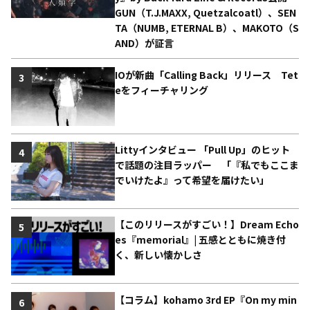
GUN（T.J.MAXX, Quetzalcoatl）、SEN
TA（NUMB, ETERNAL B）、MAKOTO（S
AND）が証言
IOが新曲「Calling Back」リリース Tet
3
eをフィーチャリング
Littyインタビュー 「Pull Up」のヒット
4
で話題の注目ラッパー 「『私でもここま
でいけたよ』って希望を届けたい」
【このリリースがすごい！】Dream Echo
5
es『memorial』| 五感とともに焼き付
く、新しい懐かしさ
【コラム】kohamo 3rd EP『On my min
6