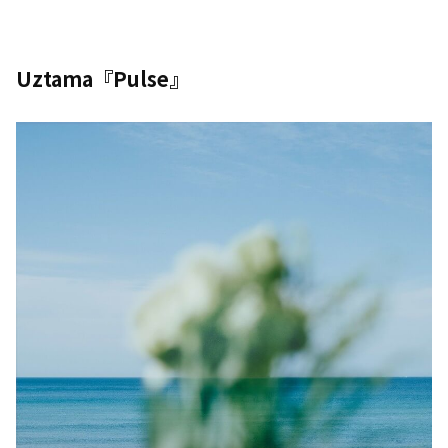
Uztama『Pulse』