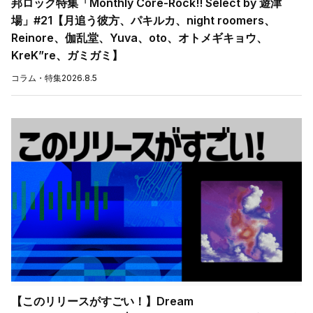
邦ロック特集「Monthly Core-Rock!! Select by 遊津
場」#21【月追う彼方、パキルカ、night roomers、
Reinore、伽乱堂、Yuva、oto、オトメギキョウ、
KreK”re、ガミガミ】
コラム・特集
2026.8.5
【このリリースがすごい！】Dream