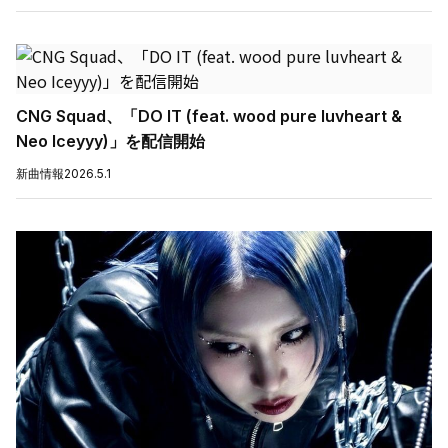
CNG Squad、「DO IT (feat. wood pure luvheart &
Neo Iceyyy)」を配信開始
新曲情報
2026.5.1