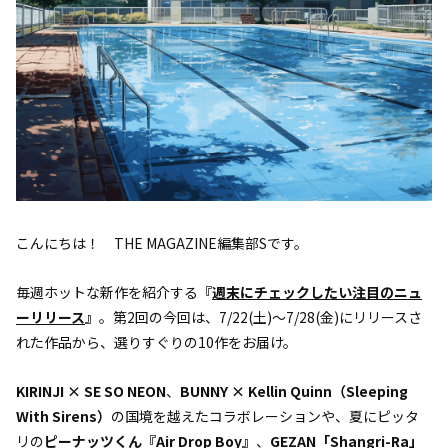
こんにちは！ THE MAGAZINE編集部Sです。
毎週ホットな新作を紹介する
『
週末にチェックしたい注目のニュ
ーリリース
』
。第2回の今回は、7/22(土)〜7/28(金)にリリースさ
れた作品から、選りすぐりの10作をお届け。
KIRINJI × SE SO NEON
、
BUNNY × Kellin Quinn（Sleeping
With Sirens）
の国境を越えたコラボレーションや、夏にピッタ
リの
ピーナッツくん『Air Drop Boy』
、
GEZAN「Shangri-Ra」