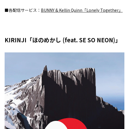
■各配信サービス：
BUNNY & Kellin Quinn「Lonely Together」
KIRINJI「ほのめかし (feat. SE SO NEON)」