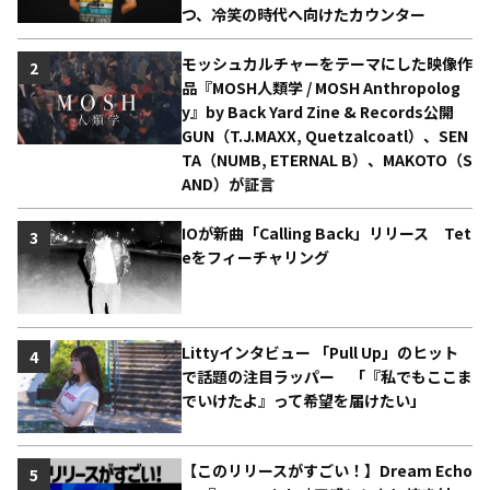
つ、冷笑の時代へ向けたカウンター
モッシュカルチャーをテーマにした映像作
2
品『MOSH人類学 / MOSH Anthropolog
y』by Back Yard Zine & Records公開
GUN（T.J.MAXX, Quetzalcoatl）、SEN
TA（NUMB, ETERNAL B）、MAKOTO（S
AND）が証言
IOが新曲「Calling Back」リリース Tet
3
eをフィーチャリング
Littyインタビュー 「Pull Up」のヒット
4
で話題の注目ラッパー 「『私でもここま
でいけたよ』って希望を届けたい」
【このリリースがすごい！】Dream Echo
5