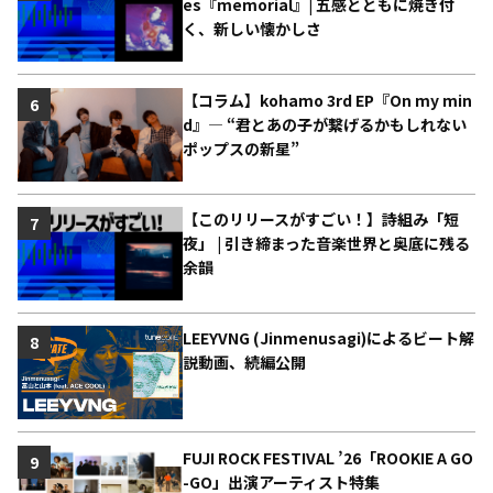
es『memorial』| 五感とともに焼き付
く、新しい懐かしさ
【コラム】kohamo 3rd EP『On my min
6
d』― “君とあの子が繋げるかもしれない
ポップスの新星”
【このリリースがすごい！】詩組み「短
7
夜」 | 引き締まった音楽世界と奥底に残る
余韻
LEEYVNG (Jinmenusagi)によるビート解
8
説動画、続編公開
FUJI ROCK FESTIVAL ’26「ROOKIE A GO
9
-GO」出演アーティスト特集