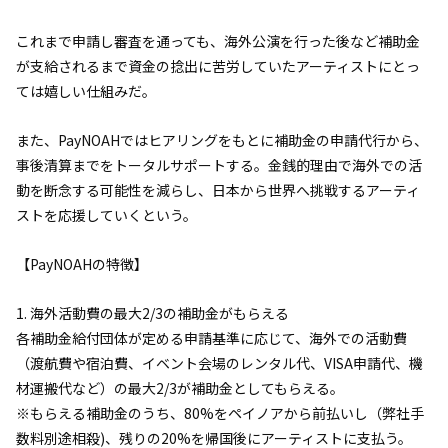
これまで申請し審査を通っても、海外公演を行った後など補助金
が支給されるまで資金の捻出に苦労していたアーティストにとっ
ては嬉しい仕組みだ。
また、PayNOAHではヒアリングをもとに補助金の申請代行から、
事後清算までをトータルサポートする。金銭的理由で海外での活
動を断念する可能性を減らし、日本から世界へ挑戦するアーティ
ストを応援していくという。
【PayNOAHの特徴】
1. 海外活動費の最大2/3の補助金がもらえる
各補助金給付団体が定める申請基準に応じて、海外での活動費
（渡航費や宿泊費、イベント会場のレンタル代、VISA申請代、機
材運搬代など）の最大2/3が補助金としてもらえる。
※もらえる補助金のうち、80%をペイノアから前払いし（弊社手
数料別途相殺)、残りの20%を帰国後にアーティストに支払う。