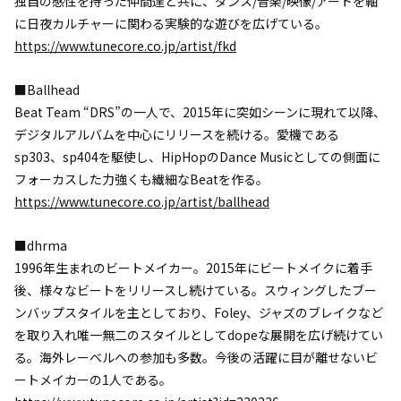
独自の感性を持った仲間達と共に、ダンス/音楽/映像/アートを軸
に日夜カルチャーに関わる実験的な遊びを広げている。
https://www.tunecore.co.jp/artist/fkd
■Ballhead
Beat Team “DRS”の一人で、2015年に突如シーンに現れて以降、
デジタルアルバムを中心にリリースを続ける。愛機である
sp303、sp404を駆使し、HipHopのDance Musicとしての側面に
フォーカスした力強くも繊細なBeatを作る。
https://www.tunecore.co.jp/artist/ballhead
■dhrma
1996年生まれのビートメイカー。2015年にビートメイクに着手
後、様々なビートをリリースし続けている。スウィングしたブー
ンバップスタイルを主としており、Foley、ジャズのブレイクなど
を取り入れ唯一無二のスタイルとしてdopeな展開を広げ続けてい
る。海外レーベルへの参加も多数。今後の活躍に目が離せないビ
ートメイカーの1人である。