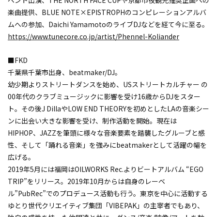
楽曲提供、BLUE NOTE×EPISTROPHのコンピレーションアルバ
ムへの参加、Daichi YamamotoのライブDJなどを経て今に至る。
https://www.tunecore.co.jp/artist/Phennel-Koliander
■FKD
千葉県千葉市出身、beatmaker/DJ。
幼少期よりストリートダンスを始め、USストリートカルチャー の
00年代のクラブミュージックに影響を受け16歳からDJをスター
ト。その後J DillaやLOW END THEORYを初めとしたLAの音楽シー
ンに出会い大きな影響を受け、制作活動を開始。現在は
HIPHOP、JAZZを筆頭に様々な音楽要素を踏襲したグルーブと感
性、そして「踊れる音楽」を強みにbeatmakerとして活躍の幅を
広げる。
2019年5月には福岡はOILWORKS Rec.よりビートアルバム “EGO
TRIP”をリリース。2019年10月からは自身のレーベ
ル”PubRec”でのプロデュース活動も行う。東京を中心に活動する
ゆとり世代クリエイティブ集団「VIBEPAK」の主宰者でもあり、