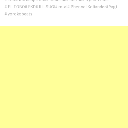
# EL TOBO
# FKD
# ILL-SUGI
# m-al
# Phennel Koliander
# Yagi
# yorokobeats