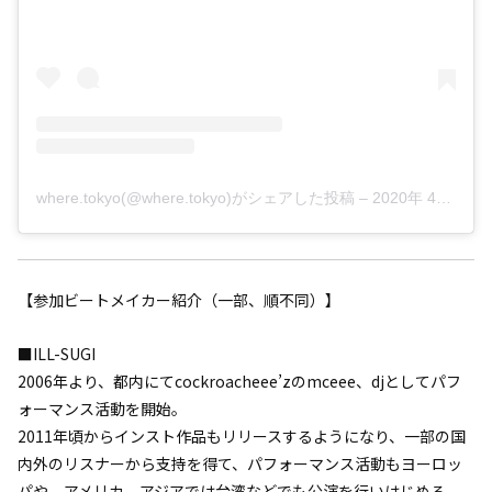
where.tokyo(@where.tokyo)がシェアした投稿
–
2020年 4月月12日午前12時41分PDT
【参加ビートメイカー紹介（一部、順不同）】
■ILL-SUGI
2006年より、都内にてcockroacheee’zのmceee、djとしてパフ
ォーマンス活動を開始。
2011年頃からインスト作品もリリースするようになり、一部の国
内外のリスナーから支持を得て、パフォーマンス活動もヨーロッ
パや、アメリカ、アジアでは台湾などでも公演を行いはじめる。