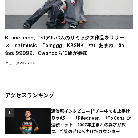
Blume popo、1stアルバムのリミックス作品をリリー
ス safmusic、Tomggg、KBSNK、ウ山あまね、ผ้า
อ้อม 99999、Cwondoら13組が参加
ニュース
2026.8.5
アクセスランキング
源治麿インタビュー | “チー牛でも上手け
1
りゃA5” ― 「Piledriver」「To Con」が
連続ヒット 2007年生まれの異才が放
つ、冷笑の時代へ向けたカウンター