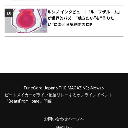
ルシノ インタビュー |「ループザルーム」
10
が世界的バズ “聴きたい”を“作りた
い”に変える気鋭ボカロP
>
>
>
TuneCore Japan
THE MAGAZINE
News
ビートメイカーがライブ配信リレーするオンラインイベント
『BeatsFromHome』開催
お問い合わせページへ
情報提供