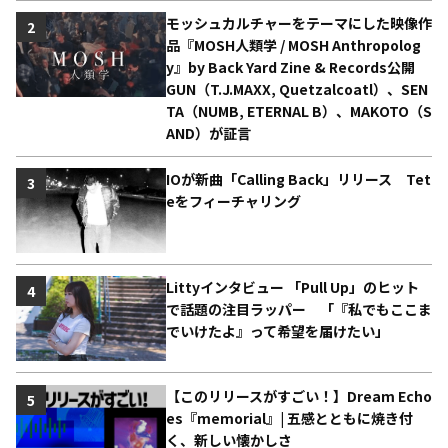
モッシュカルチャーをテーマにした映像作
2
品『MOSH人類学 / MOSH Anthropolog
y』by Back Yard Zine & Records公開
GUN（T.J.MAXX, Quetzalcoatl）、SEN
TA（NUMB, ETERNAL B）、MAKOTO（S
AND）が証言
IOが新曲「Calling Back」リリース Tet
3
eをフィーチャリング
Littyインタビュー 「Pull Up」のヒット
4
で話題の注目ラッパー 「『私でもここま
でいけたよ』って希望を届けたい」
【このリリースがすごい！】Dream Echo
5
es『memorial』| 五感とともに焼き付
く、新しい懐かしさ