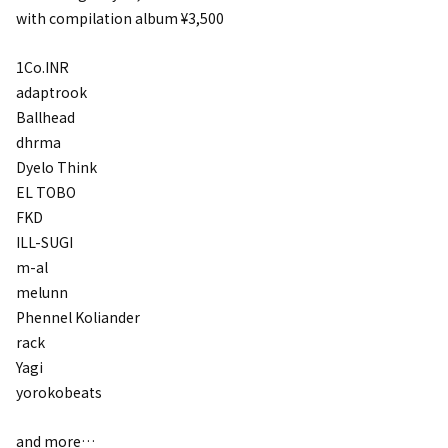
with compilation album ¥3,500
1Co.INR
adaptrook
Ballhead
dhrma
Dyelo Think
EL TOBO
FKD
ILL-SUGI
m-al
melunn
Phennel Koliander
rack
Yagi
yorokobeats
and more…