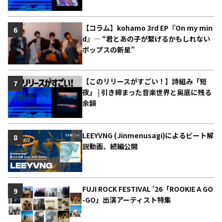
【コラム】kohamo 3rd EP『On my min
6
d』― “君とあの子が繋げるかもしれない
ポップスの新星”
【このリリースがすごい！】詩組み「短
7
夜」 | 引き締まった音楽世界と奥底に残る
余韻
LEEYVNG (Jinmenusagi)によるビート解
8
説動画、続編公開
FUJI ROCK FESTIVAL ’26「ROOKIE A GO
9
-GO」出演アーティスト特集