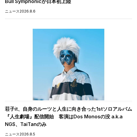
Bull Symphonicが日本初上陸
ニュース
2026.8.6
荘子it、自身のルーツと人生に向き合った1stソロアルバム
『人生劇場』配信開始 客演はDos Monosの没 a.k.a
NGS、TaiTanのみ
ニュース
2026.8.5