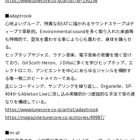
https://www.tunecore.co.jp/artist?id=230236
■adaptrook
心地よいグルーブ、特異なBEATに描かれるサウンドスケープはデ
ィープで革新的。Environmental soundを多く取り入れた楽曲等
も特徴的で、空気を震わせる事により心も震わせ、身体を踊らせ
る。
ヒップホップやジャズ、ラテン音楽、電子音楽の影響を強く受け
ており、Gil Scott-Heron、J Dillaに多くを学びヒップホップ、エ
レクトロニカ、アンビエントを中心にあらゆるジャンルを横断す
る唯一無二のビートメイカーである。
主にレコーディング、サンプリングを繰り返し、Organelle、SP-
404からAbleton Liveに流し込み実験的かつ建設的な手法で音の連
なりを構成している。
https://www.tunecore.co.jp/artist/adaptrook
https://magazine.tunecore.co.jp/stories/49987/
■m-al