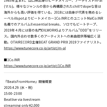
1985年生まれ、山口県出身のビートメイカー、アーティストm-al
(マル)。様々なジャンルの音から再構築されたchillでdopeな音は
海外からも高い評価を得ている。2018には自身が代表を務めるレ
ーベルillspotよりビートメイカー1Co.INRとのユニットMalCo.INR
名義でのアルバムll essential breaks、ソロでもビートテープ、
2019年４月には音の名門OILWORKSよりアルバム”ODD”をリリー
ス。国内外合わせ数多くのアーティストへの楽曲提供等幅広く活
動。OTAIRECORD主催BEAT GRAND PRIX 2019ファイナリスト。
https://www.tunecore.co.jp/artist/m-al
■1Co.INR
https://www.tunecore.co.jp/artist/1Co.INR
『BeatsFromHome』開催概要
2020.4.29. (水・祝)
15:00-23:00
Beatlive via livestream
streaming only ¥2,000