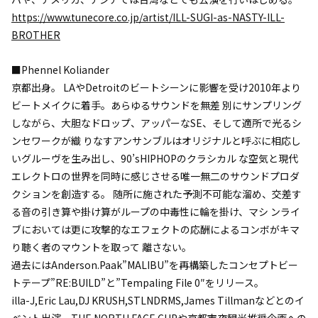
https://www.tunecore.co.jp/artist/ILL-SUGI-as-NASTY-ILL-
BROTHER
■Phennel Koliander
京都出身。 LAやDetroitのビートシーンに影響を受け2010年より
ビートメイクに着手。あらゆるサウンドを無差 別にサンプリング
しながら、大胆なドロップ、アッパーなSE、そして適所で光るシ
ンセワークが織 りなすアンサンブルはオリジナルと呼ぶに相応し
いグルーヴを生み出し、90’sHIPHOPのクラシカル な空気と現代
エレクトロの世界を同時に感じさせる唯一無二のサウンドプロダ
クションを創造する。 随所に施された予測不可能な溜め、交差す
る音の引き算や掛け算がループの中毒性に輪を掛け、マシ ンライ
ブにおいては更に攻撃的なエフェクトの応酬によるコンボがキマ
り聴く者のマウントを取って 離さない。
過去にはAnderson.Paak”MALIBU”を再構築したコンセプトビー
トテープ”RE:BUILD”と”Tempaling File 0″をリリース。
illa-J,Eric Lau,DJ KRUSH,STLNDRMS,James Tillmanなどとのイ
ベント出演、THE NORTH FACE CUPや京都市夜観光推奨企画への