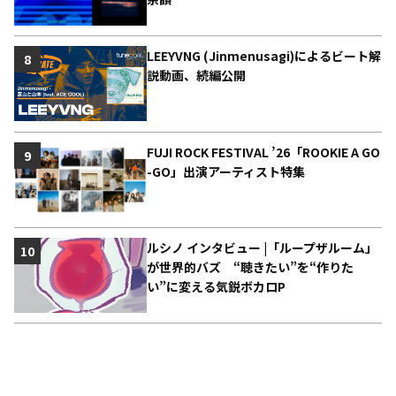
LEEYVNG (Jinmenusagi)によるビート解
8
説動画、続編公開
FUJI ROCK FESTIVAL ’26「ROOKIE A GO
9
-GO」出演アーティスト特集
ルシノ インタビュー |「ループザルーム」
10
が世界的バズ “聴きたい”を“作りた
い”に変える気鋭ボカロP