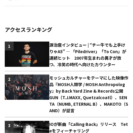
アクセスランキング
源治麿インタビュー | “チー牛でも上手け
1
りゃA5” ― 「Piledriver」「To Con」が
連続ヒット 2007年生まれの異才が放
つ、冷笑の時代へ向けたカウンター
モッシュカルチャーをテーマにした映像作
2
品『MOSH人類学 / MOSH Anthropolog
y』by Back Yard Zine & Records公開
GUN（T.J.MAXX, Quetzalcoatl）、SEN
TA（NUMB, ETERNAL B）、MAKOTO（S
AND）が証言
IOが新曲「Calling Back」リリース Tet
3
eをフィーチャリング