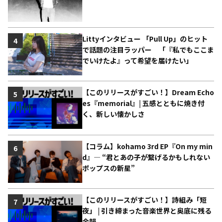
Littyインタビュー 「Pull Up」のヒット
4
で話題の注目ラッパー 「『私でもここま
でいけたよ』って希望を届けたい」
【このリリースがすごい！】Dream Echo
5
es『memorial』| 五感とともに焼き付
く、新しい懐かしさ
【コラム】kohamo 3rd EP『On my min
6
d』― “君とあの子が繋げるかもしれない
ポップスの新星”
【このリリースがすごい！】詩組み「短
7
夜」 | 引き締まった音楽世界と奥底に残る
余韻