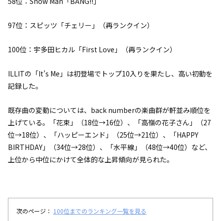
58位：Snow Man「BANG!!」
97位：スピッツ「チェリー」（再ランクイン）
100位：宇多田ヒカル「First Love」（再ランクイン）
ILLITの「It’s Me」は初登場でトップ10入りを果たし、高い初動を
記録した。
既存曲の変動については、back numberの楽曲群が軒並み順位を
上げている。「花束」（18位→16位）、「高嶺の花子さん」（27
位→18位）、「ハッピーエンド」（25位→21位）、「HAPPY
BIRTHDAY」（34位→28位）、「水平線」（48位→40位）など、
上位から中位にかけて全体的な上昇傾向が見られた。
次のページ：
100位までのランキング一覧を見る